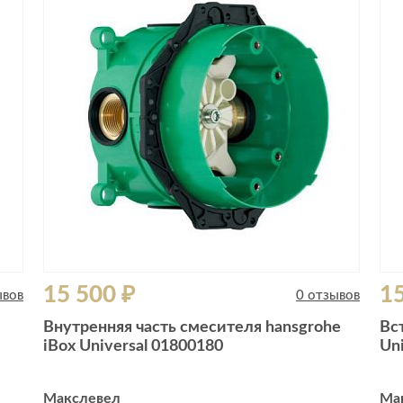
Сливы и сифоны
Сушилки
Смесители
Текстиль
Унитазы
Товары для 
Хранение и 
Свет
Товары для
зонты
Бра
Люстры
Затирки и г
Настольные лампы
Камины
Потолочные светильники
Клеи, гермет
пены
ов и кафе
Светильники
Лаки и краск
15 500 ₽
15
Светодиодные ленты
ывов
0 отзывов
Лепнина
Споты
Внутренняя часть смесителя hansgrohe
Вс
Напольные п
iBox Universal 01800180
Un
Торшеры
Обои
Уличный свет
Плитка
Макслевел
Ма