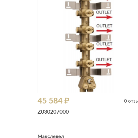
Все стулья
Кресла и мешки
Пуфы и банкетки
Барные стулья
Стулья
Сад и дача
Табуреты
Аксессуары для сада
Двери
Беседки, павильоны, 
Грили и очаги
Входные двери
Диваны
Межкомнатные двери
Кресла и шезлонги
Мебель для ресторан
Детская мебель
45 584 ₽
Столы
0 отз
Детские кровати
Стулья
Z030207000
Детские матрасы
Комоды и тумбы
Столы и надстройки
Макслевел