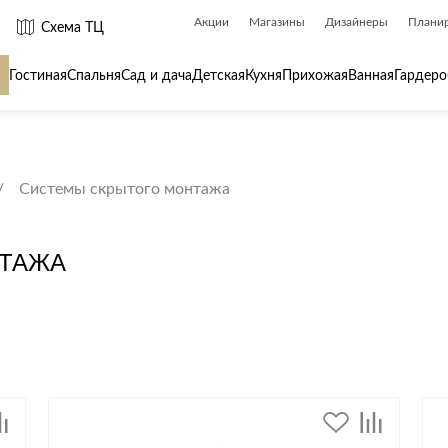
Акции
Магазины
Дизайнеры
Плани
Схема ТЦ
Гостиная
Спальня
Сад и дача
Детская
Кухня
Прихожая
Ванная
Гардеро
 товары для
Сантехника
Товары для
Системы скрытого монтажа
Биде
Ароматы для
Ванны
Бытовая хим
НТАЖА
Душ
Вешалки
Душевые каналы и трапы
Гладильные 
Душевые ограждения и поддоны
Декор
ры
Радиаторы
Зеркала
Раковины
Ковры
Системы инсталляций
Посуда
Системы скрытого монтажа
Стремянки