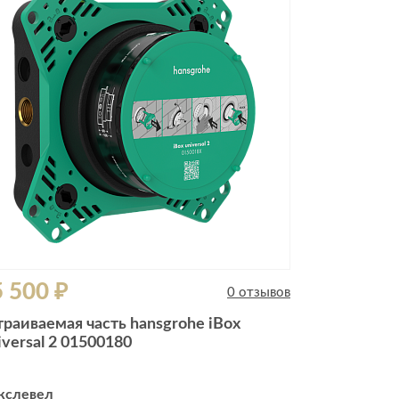
Комоды
Тумбы
ванной комнаты
порядок
Прикроватные тумбы
Тумбы для обуви
 ремонта
Тумбы под ТВ
идроизоляция
Электроника и бытовая
техника
ики, жидкие гвозди,
Аудио и видеотехника
и
 500 ₽
Бытовая техника
0 отзывов
Все для геймеров
траиваемая часть hansgrohe iBox
окрытия
Игровые приставки
iversal 2 01500180
кслевел