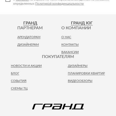
Лепнина
сна
определенных
Политикой конфиденциальности
Напольные
покрытия
Кровати
Обои
Матрасы
ГРАНД
ГРАНД ЮГ
ПАРТНЕРАМ
О КОМПАНИИ
Плитка
Товары для сна
Спецобувь
АРЕНДАТОРАМ
О НАС
Кухонные
Спецодежда
ДИЗАЙНЕРАМ
КОНТАКТЫ
гарнитуры
Средства
ВАКАНСИИ
ПОКУПАТЕЛЯМ
индивидуальной
защиты
НОВОСТИ И АКЦИИ
ДИЗАЙНЕРЫ
БЛОГ
ПЛАНИРОВКИ КВАРТИР
СОБЫТИЯ
ВИДЕООБЗОРЫ
СХЕМЫ ТЦ