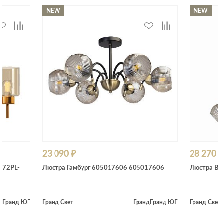
NEW
NEW
23 090 ₽
28 270 
272PL-
Люстра Гамбург 605017606 605017606
Люстра В
д
Гранд ЮГ
Гранд Свет
Гранд
Гранд ЮГ
Гранд Све