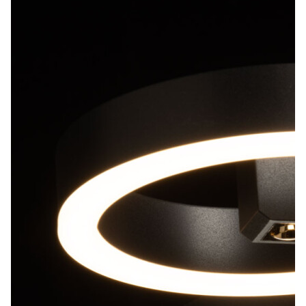
Лепнина
сна
Напольные
покрытия
Кровати
Обои
Матрасы
Плитка
Товары для сна
Спецобувь
Кухонные
Спецодежда
гарнитуры
Средства
индивидуальной
защиты