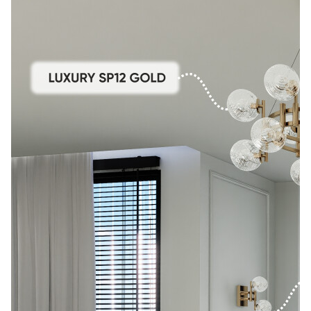
Лепнина
сна
Напольные
покрытия
Кровати
Обои
Матрасы
Плитка
Товары для сна
Спецобувь
Кухонные
Спецодежда
гарнитуры
Средства
индивидуальной
защиты