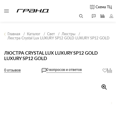
Схема ТЦ
Главная
Каталог
Свет
Люстры
Люстра Crystal Lux LUXURY SP12 GOLD LUXURY SP12 GOLD
Все столы и
Мягкая
Свет
столики
мебель
ЛЮСТРА CRYSTAL LUX LUXURY SP12 GOLD
Бра
Г
LUXURY SP12 GOLD
Журнальные
Диваны
Люстры
Г
столы
Кресла и мешки
с
0 вопросов и ответов
Настольные
0 отзывов
Консоли
Пуфы и
лампы
Кофейные
банкетки
Потолочные
столики
б
светильники
Обеденные
Сад и дача
Светильники
столы
С
Светодиодные
Письменные
в
Аксессуары для
ленты
столы
сада
Споты