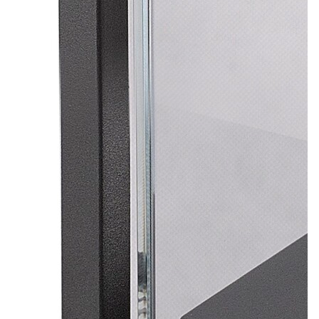
Лепнина
сна
Напольные
покрытия
Кровати
Обои
Матрасы
Плитка
Товары для сна
Спецобувь
Кухонные
Спецодежда
гарнитуры
Средства
индивидуальной
защиты