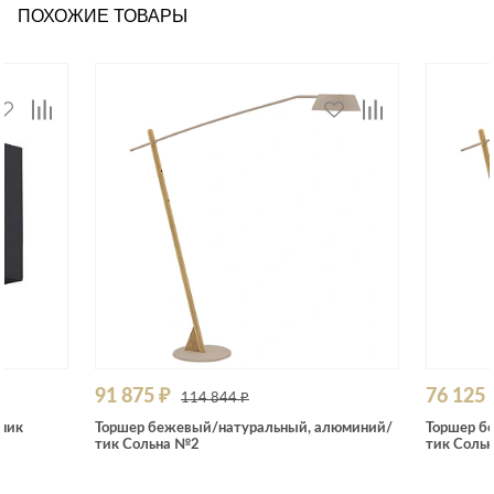
ПОХОЖИЕ ТОВАРЫ
91 875 ₽
76 125 
114 844 ₽
ник
Торшер бежевый/натуральный, алюминий/
Торшер б
тик Сольна №2
тик Соль