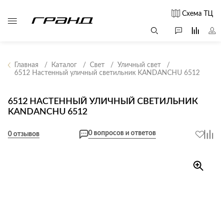
Схема ТЦ
Главная
Каталог
Свет
Уличный свет
6512 Настенный уличный светильник KANDANCHU 6512
Все столы и
Мягкая
Свет
столики
мебель
6512 НАСТЕННЫЙ УЛИЧНЫЙ СВЕТИЛЬНИК
Бра
Г
KANDANCHU 6512
Журнальные
Диваны
Люстры
Г
столы
Кресла и мешки
с
0 вопросов и ответов
Настольные
0 отзывов
Консоли
Пуфы и
лампы
Кофейные
банкетки
Потолочные
столики
б
светильники
Обеденные
Сад и дача
Светильники
столы
С
Светодиодные
Письменные
в
Аксессуары для
ленты
столы
сада
Споты