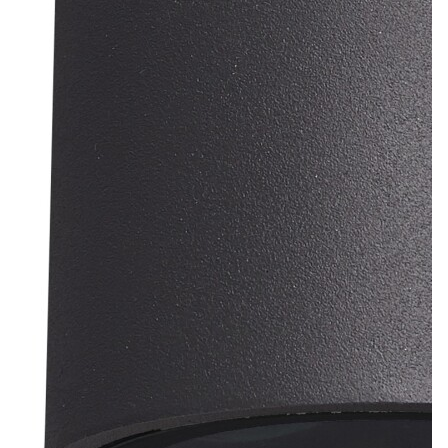
Лепнина
сна
Напольные
покрытия
Кровати
Обои
Матрасы
Плитка
Товары для сна
Спецобувь
Кухонные
Спецодежда
гарнитуры
Средства
индивидуальной
защиты