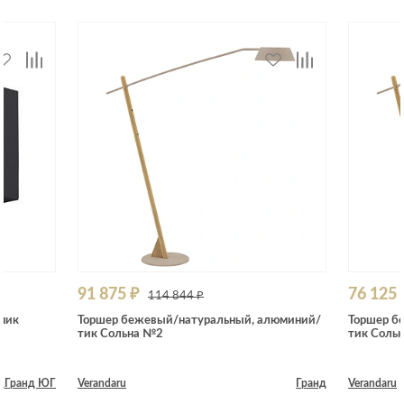
91 875 ₽
76 125 
114 844 ₽
ник
Торшер бежевый/натуральный, алюминий/
Торшер б
тик Сольна №2
тик Соль
д
Гранд ЮГ
Verandaru
Гранд
Verandaru