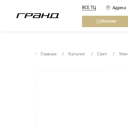
ВСЕ ТЦ
Адреса
Каталог
Все столы и столики
Кровати, матрасы,
сна
Главная
Каталог
Свет
Ули
Журнальные столы
Кровати
Консоли
Матрасы
Кофейные столики
Товары для сна
Обеденные столы
Письменные столы
Кухонные гарниту
Приставные столики
Сервировочные столики
Мягкая мебель
Туалетные столики
Диваны