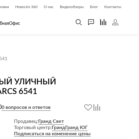
ровки
Новосёл 360
О нас
Видеообзоры
Блог
Контакты
бная
Офис
 дома
Шкафы
541
 дома и косметика
Газетницы
ия
Гардеробные системы
НЫЙ УЛИЧНЫЙ
Книжные шкафы и библиотеки
RCS 6541
доски
Прихожие
Стеллажи и витрины
0 вопросов и ответов
Шкафы навесные
Шкафы распашные
Продавец:
Гранд Свет
Торговый центр:
Гранд
Гранд ЮГ
Шкафы-купе
Подписаться на изменение цены