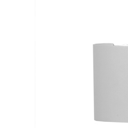
Все стулья
Кресла и мешки
Пуфы и банкетки
Барные стулья
Стулья
Сад и дача
Табуреты
Аксессуары для сада
Двери
Беседки, павильоны, 
Грили и очаги
Входные двери
Диваны
Межкомнатные двери
Кресла и шезлонги
Мебель для ресторан
Детская мебель
Столы
Детские кровати
Стулья
Детские матрасы
Комоды и тумбы
Столы и надстройки