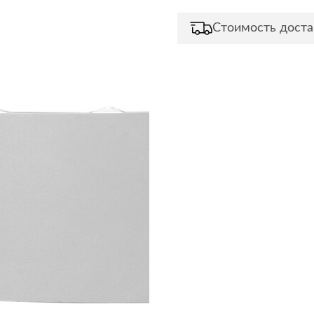
Сливы и сифоны
Сушилки
Стоимость доста
Смесители
Текстиль
Унитазы
Товары для 
Хранение и 
Свет
Товары для
зонты
Бра
Люстры
Затирки и г
Настольные лампы
Камины
Потолочные светильники
Клеи, гермет
пены
ов и кафе
Светильники
Лаки и краск
Светодиодные ленты
Лепнина
Споты
Напольные п
Торшеры
Обои
Уличный свет
Плитка