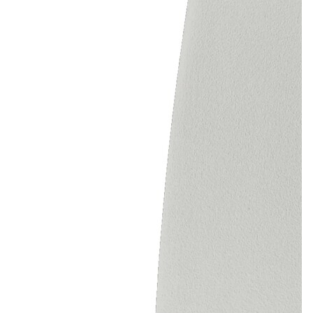
Лепнина
сна
Напольные
покрытия
Кровати
Обои
Матрасы
Плитка
Товары для сна
Спецобувь
Кухонные
Спецодежда
гарнитуры
Средства
индивидуальной
защиты