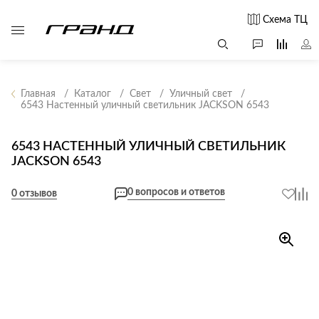
Схема ТЦ
Главная
Каталог
Свет
Уличный свет
6543 Настенный уличный светильник JACKSON 6543
Все столы и
Мягкая
Свет
столики
мебель
6543 НАСТЕННЫЙ УЛИЧНЫЙ СВЕТИЛЬНИК
Бра
Г
JACKSON 6543
Журнальные
Диваны
Люстры
Г
столы
Кресла и мешки
с
0 вопросов и ответов
Настольные
0 отзывов
Консоли
Пуфы и
лампы
Кофейные
банкетки
Потолочные
столики
б
светильники
Обеденные
Сад и дача
Светильники
столы
С
Светодиодные
Письменные
в
Аксессуары для
ленты
столы
сада
Споты