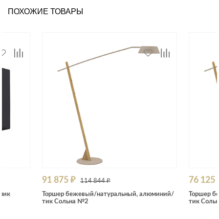
ПОХОЖИЕ ТОВАРЫ
91 875 ₽
76 125 
114 844 ₽
ник
Торшер бежевый/натуральный, алюминий/
Торшер б
тик Сольна №2
тик Соль