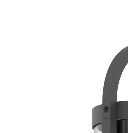
Лепнина
сна
Напольные
покрытия
Кровати
Обои
Матрасы
Плитка
Товары для сна
Спецобувь
Кухонные
Спецодежда
гарнитуры
Средства
индивидуальной
защиты