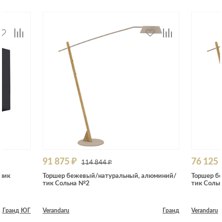
91 875 ₽
76 125 
114 844 ₽
ник
Торшер бежевый/натуральный, алюминий/
Торшер б
тик Сольна №2
тик Соль
д
Гранд ЮГ
Verandaru
Гранд
Verandaru