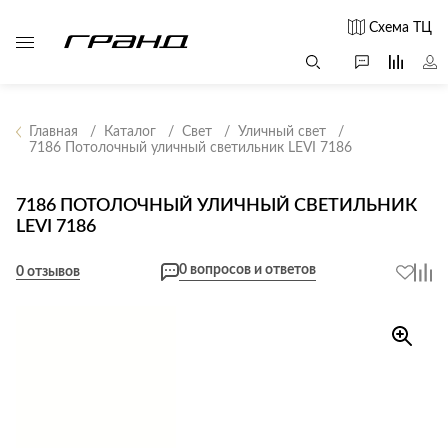
Схема ТЦ
Главная
Каталог
Свет
Уличный свет
7186 Потолочный уличный светильник LEVI 7186
Все столы и
Мягкая
Свет
столики
мебель
7186 ПОТОЛОЧНЫЙ УЛИЧНЫЙ СВЕТИЛЬНИК
Бра
Г
LEVI 7186
Журнальные
Диваны
Люстры
Г
столы
Кресла и мешки
с
0 вопросов и ответов
Настольные
0 отзывов
Консоли
Пуфы и
лампы
Кофейные
банкетки
Потолочные
столики
б
светильники
Обеденные
Сад и дача
Светильники
столы
С
Светодиодные
Письменные
в
Аксессуары для
ленты
столы
сада
Споты