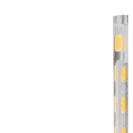
Лепнина
сна
Напольные
покрытия
Кровати
Обои
Матрасы
Плитка
Товары для сна
Спецобувь
Кухонные
Спецодежда
гарнитуры
Средства
индивидуальной
защиты