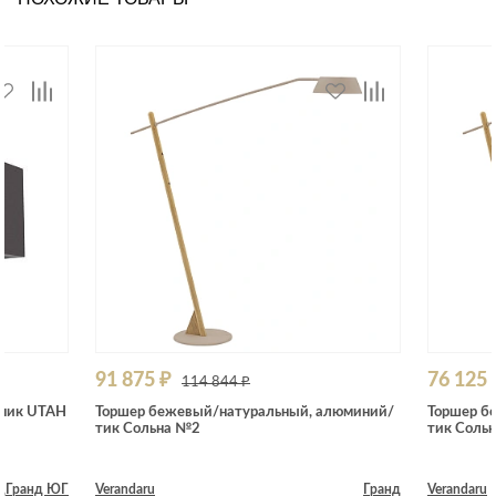
91 875 ₽
76 125 
114 844 ₽
ьник UTAH
Торшер бежевый/натуральный, алюминий/
Торшер б
тик Сольна №2
тик Соль
д
Гранд ЮГ
Verandaru
Гранд
Verandaru