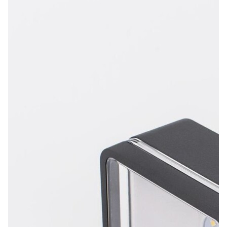
Лепнина
сна
Напольные
покрытия
Кровати
Обои
Матрасы
Плитка
Товары для сна
Спецобувь
Кухонные
Спецодежда
гарнитуры
Средства
индивидуальной
защиты