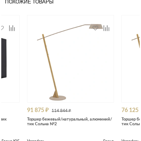
ПОХОЖИЕ ТОВАРЫ
91 875 ₽
76 125 
114 844 ₽
ник
Торшер бежевый/натуральный, алюминий/
Торшер б
тик Сольна №2
тик Соль