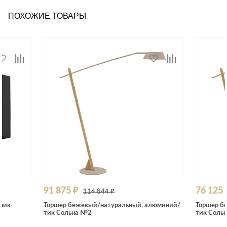
ПОХОЖИЕ ТОВАРЫ
91 875 ₽
76 125 
114 844 ₽
ник
Торшер бежевый/натуральный, алюминий/
Торшер б
тик Сольна №2
тик Соль