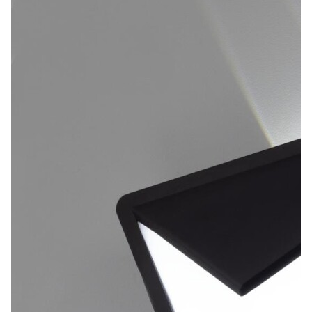
Лепнина
сна
Напольные
покрытия
Кровати
Обои
Матрасы
Плитка
Товары для сна
Спецобувь
Кухонные
Спецодежда
гарнитуры
Средства
индивидуальной
защиты