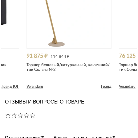
91 875 ₽
76 125 
114 844 ₽
ник
Торшер бежевый/натуральный, алюминий/
Торшер б
тик Сольна №2
тик Соль
д
Гранд ЮГ
Verandaru
Гранд
Verandaru
ОТЗЫВЫ И ВОПРОСЫ О ТОВАРЕ
Отзывы о товаре (0)
Вопросы и ответы о товаре (0)