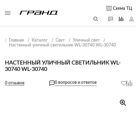
Схема ТЦ
Главная
Каталог
Свет
Уличный свет
Настенный уличный светильник WL-30740 WL-30740
Все столы и
Мягкая
Свет
столики
мебель
НАСТЕННЫЙ УЛИЧНЫЙ СВЕТИЛЬНИК WL-
Бра
Г
30740 WL-30740
Журнальные
Диваны
Люстры
Г
столы
Кресла и мешки
с
0 вопросов и ответов
Настольные
0 отзывов
Консоли
Пуфы и
лампы
Кофейные
банкетки
Потолочные
столики
б
светильники
Обеденные
Сад и дача
Светильники
столы
С
Светодиодные
Письменные
в
Аксессуары для
ленты
столы
сада
Споты