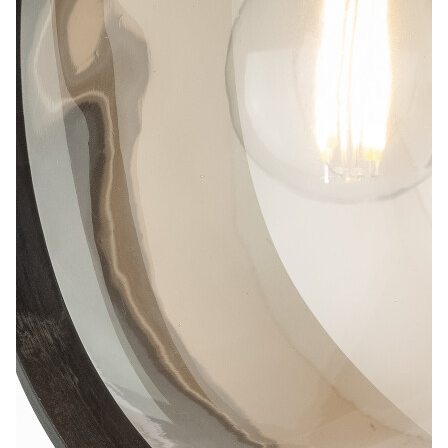
Лепнина
сна
Напольные
покрытия
Кровати
Обои
Матрасы
Плитка
Товары для сна
Спецобувь
Кухонные
Спецодежда
гарнитуры
Средства
индивидуальной
защиты