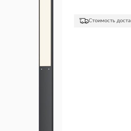
Сливы и сифоны
Сушилки
Смесители
Текстиль
Стоимость доста
Унитазы
Товары для 
Хранение и 
Свет
Товары для
зонты
Бра
Люстры
Затирки и г
Настольные лампы
Камины
Потолочные светильники
Клеи, гермет
пены
ов и кафе
Светильники
Лаки и краск
Светодиодные ленты
Лепнина
Споты
Напольные п
Торшеры
Обои
Уличный свет
Плитка