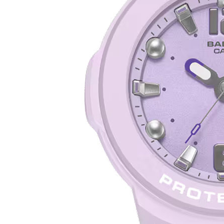
Все стулья
Кресла и мешки
Пуфы и банкетки
Барные стулья
Стулья
Сад и дача
Табуреты
Аксессуары для сада
Двери
Беседки, павильоны, 
Грили и очаги
Входные двери
Диваны
Межкомнатные двери
Кресла и шезлонги
Мебель для ресторан
Детская мебель
Столы
Детские кровати
Стулья
Детские матрасы
Комоды и тумбы
Столы и надстройки