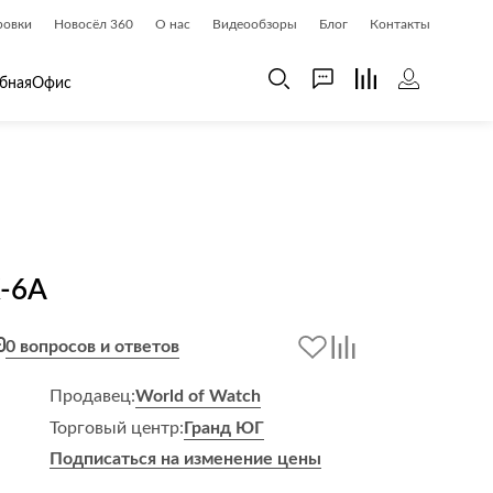
ровки
Новосёл 360
О нас
Видеообзоры
Блог
Контакты
бная
Офис
 дома
Шкафы
 дома и косметика
Газетницы
ия
Гардеробные системы
-6A
Книжные шкафы и библиотеки
доски
Прихожие
0 вопросов и ответов
Стеллажи и витрины
Шкафы навесные
Продавец:
World of Watch
Шкафы распашные
Торговый центр:
Гранд ЮГ
Шкафы-купе
Подписаться на изменение цены