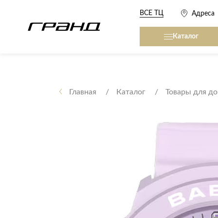
ВСЕ ТЦ
Адреса
Каталог
Все столы и столики
Кровати, матрасы,
сна
Главная
Каталог
Товары для д
Журнальные столы
Кровати
Консоли
Матрасы
Кофейные столики
Товары для сна
Обеденные столы
Письменные столы
Кухонные гарниту
Приставные столики
Сервировочные столики
Мягкая мебель
Туалетные столики
Диваны