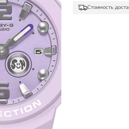
Стоимость доста
Сливы и сифоны
Сушилки
Смесители
Текстиль
Унитазы
Товары для 
Хранение и 
Свет
Товары для
зонты
Бра
Люстры
Затирки и г
Настольные лампы
Камины
Потолочные светильники
Клеи, гермет
пены
ов и кафе
Светильники
Лаки и краск
Светодиодные ленты
Лепнина
Споты
Напольные п
Торшеры
Обои
Уличный свет
Плитка