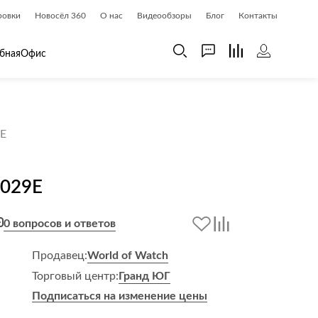
ровки
Новосёл 360
О нас
Видеообзоры
Блог
Контакты
бная
Офис
 дома
Шкафы
E
 дома и косметика
Газетницы
ия
Гардеробные системы
029E
Книжные шкафы и библиотеки
доски
Прихожие
0 вопросов и ответов
Стеллажи и витрины
Шкафы навесные
Продавец:
World of Watch
Шкафы распашные
Торговый центр:
Гранд ЮГ
Шкафы-купе
Подписаться на изменение цены