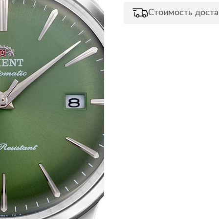
Стоимость доста
Сливы и сифоны
Сушилки
Смесители
Текстиль
Унитазы
Товары для 
Хранение и 
Свет
Товары для
зонты
Бра
Люстры
Затирки и г
Настольные лампы
Камины
Потолочные светильники
Клеи, гермет
пены
ов и кафе
Светильники
Лаки и краск
Светодиодные ленты
Лепнина
Споты
Напольные п
Торшеры
Обои
Уличный свет
Плитка