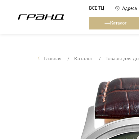
ВСЕ ТЦ
Адреса
Каталог
Все столы и столики
Кровати, матрасы,
сна
Главная
Каталог
Товары для д
Журнальные столы
Кровати
Консоли
Матрасы
Кофейные столики
Товары для сна
Обеденные столы
Письменные столы
Кухонные гарниту
Приставные столики
Сервировочные столики
Мягкая мебель
Туалетные столики
Диваны