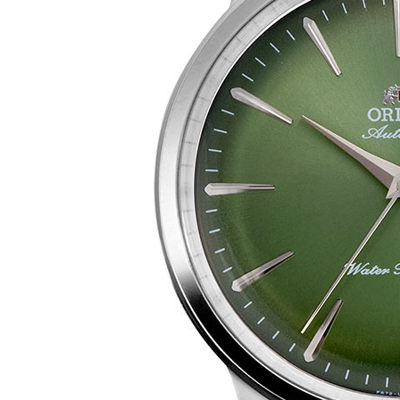
Все стулья
Кресла и мешки
Пуфы и банкетки
Барные стулья
Стулья
Сад и дача
Табуреты
Аксессуары для сада
Двери
Беседки, павильоны, 
Грили и очаги
Входные двери
Диваны
Межкомнатные двери
Кресла и шезлонги
Мебель для ресторан
Детская мебель
Столы
Детские кровати
Стулья
Детские матрасы
Комоды и тумбы
Столы и надстройки