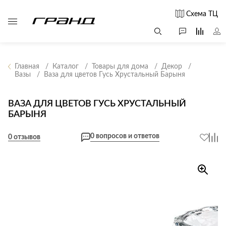
Схема ТЦ
Главная
Каталог
Товары для дома
Декор
Вазы
Ваза для цветов Гусь Хрустальный Барыня
Все столы и
Мягкая
Свет
столики
мебель
ВАЗА ДЛЯ ЦВЕТОВ ГУСЬ ХРУСТАЛЬНЫЙ
Бра
Г
БАРЫНЯ
Журнальные
Диваны
Люстры
Г
столы
Кресла и мешки
с
0 вопросов и ответов
Настольные
0 отзывов
Консоли
Пуфы и
лампы
Кофейные
банкетки
Потолочные
столики
б
светильники
Обеденные
Сад и дача
Светильники
столы
С
Светодиодные
Письменные
в
Аксессуары для
ленты
столы
сада
Споты