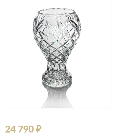
Лепнина
сна
Напольные
покрытия
Кровати
Обои
Матрасы
Плитка
Товары для сна
Спецобувь
Кухонные
Спецодежда
гарнитуры
Средства
индивидуальной
защиты
24 790 ₽