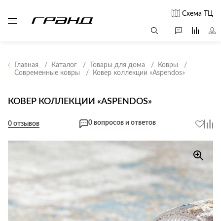
Схема ТЦ
Главная
Каталог
Товары для дома
Ковры
Современные ковры
Ковер коллекции «Aspendos»
Все столы и
Мягкая
Свет
столики
мебель
КОВЕР КОЛЛЕКЦИИ «ASPENDOS»
Бра
Г
Журнальные
Диваны
Люстры
Г
0 вопросов и ответов
столы
0 отзывов
Кресла и мешки
с
Настольные
Консоли
Пуфы и
лампы
Кофейные
банкетки
Потолочные
столики
б
светильники
Обеденные
Сад и дача
Светильники
столы
С
Светодиодные
Письменные
в
Аксессуары для
ленты
столы
сада
Споты