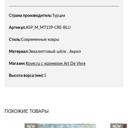
Страна производитель:
Турция
Артикул:
ASP_M_MT139-CRE-BLU
Стиль:
Современные ковры
Материал:
Эвкалиптовый шёлк , Акрил
Магазин:
Kover.ru с корнером Art De Vivre
Высота ворса (мм):
5
ПОХОЖИЕ ТОВАРЫ
NEW
NEW