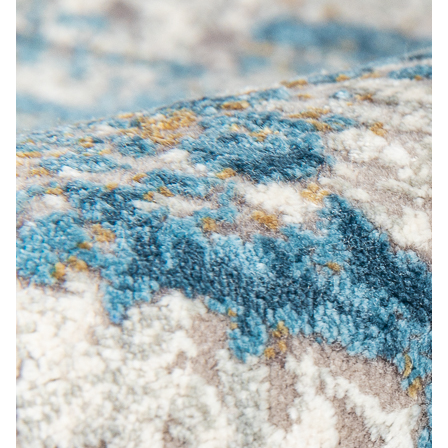
Лепнина
сна
Напольные
покрытия
Кровати
Обои
Матрасы
Плитка
Товары для сна
Спецобувь
Кухонные
Спецодежда
гарнитуры
Средства
индивидуальной
защиты