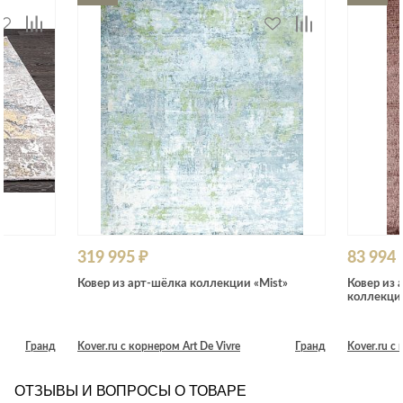
319 995 ₽
83 994 
Ковер из арт-шёлка коллекции «Mist»
Ковер из 
коллекции
Гранд
Kover.ru с корнером Art De Vivre
Гранд
Kover.ru с
ОТЗЫВЫ И ВОПРОСЫ О ТОВАРЕ