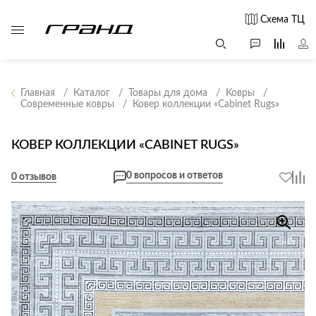
Схема ТЦ
Главная
Каталог
Товары для дома
Ковры
Современные ковры
Ковер коллекции «Cabinet Rugs»
Все столы и
Мягкая
Свет
столики
мебель
КОВЕР КОЛЛЕКЦИИ «CABINET RUGS»
Бра
Г
Журнальные
Диваны
Люстры
Г
0 вопросов и ответов
столы
0 отзывов
Кресла и мешки
с
Настольные
Консоли
Пуфы и
лампы
Кофейные
банкетки
Потолочные
столики
б
светильники
Обеденные
Сад и дача
Светильники
столы
С
Светодиодные
Письменные
в
Аксессуары для
ленты
столы
сада
Споты