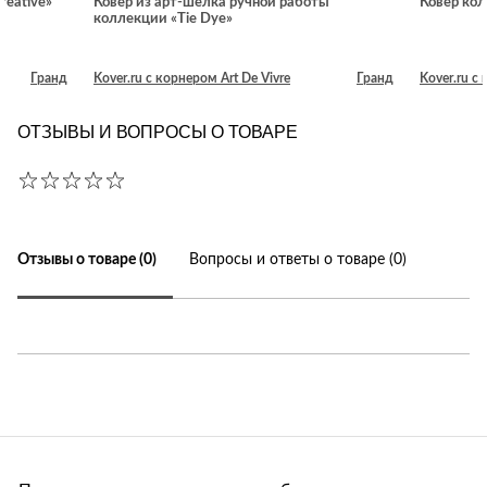
reative»
Ковер из арт-шёлка ручной работы
Ковер кол
коллекции «Tie Dye»
Гранд
Kover.ru с корнером Art De Vivre
Гранд
Kover.ru с
ОТЗЫВЫ И ВОПРОСЫ О ТОВАРЕ
Отзывы о товаре (0)
Вопросы и ответы о товаре (0)