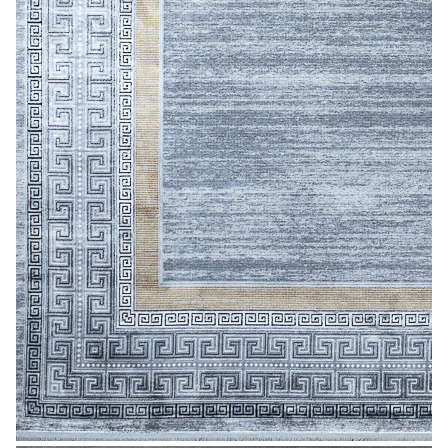
Лепнина
сна
Напольные
покрытия
Кровати
Обои
Матрасы
Плитка
Товары для сна
Спецобувь
Кухонные
Спецодежда
гарнитуры
Средства
индивидуальной
защиты