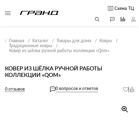
Схема ТЦ
Главная
Каталог
Товары для дома
Ковры
Традиционные ковры
Ковер из шёлка ручной работы коллекции «Qom»
Все столы и
Мягкая
Свет
столики
мебель
Бра
Г
КОВЕР ИЗ ШЁЛКА РУЧНОЙ РАБОТЫ
Журнальные
Диваны
КОЛЛЕКЦИИ «QOM»
Люстры
Г
столы
Кресла и мешки
с
Настольные
Консоли
0 вопросов и ответов
0 отзывов
Пуфы и
лампы
Кофейные
банкетки
Потолочные
столики
б
светильники
Обеденные
Сад и дача
Светильники
столы
С
Светодиодные
Письменные
в
Аксессуары для
ленты
столы
сада
Споты