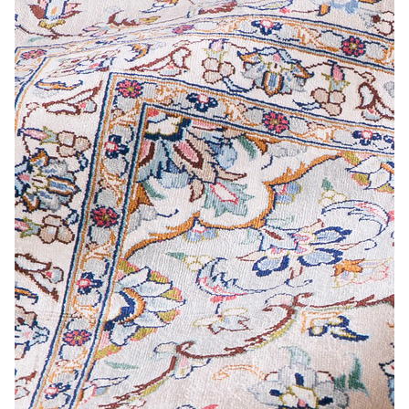
Лепнина
сна
Напольные
покрытия
Кровати
Обои
Матрасы
Плитка
Товары для сна
Спецобувь
Кухонные
Спецодежда
гарнитуры
Средства
индивидуальной
защиты