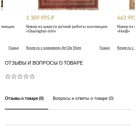
1 309 995 ₽
663 992
ллекции
Ковер из шерсти ручной работы коллекции
Ковер из 
«Ghashghai-miri»
«Hadji»
Гранд
Kover.ru с корнером Art De Vivre
Гранд
Kover.ru с
ОТЗЫВЫ И ВОПРОСЫ О ТОВАРЕ
Отзывы о товаре (0)
Вопросы и ответы о товаре (0)