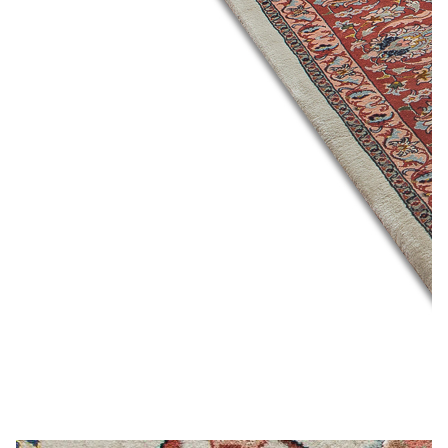
Лепнина
сна
Напольные
покрытия
Кровати
Обои
Матрасы
Плитка
Товары для сна
Спецобувь
Кухонные
Спецодежда
гарнитуры
Средства
индивидуальной
защиты