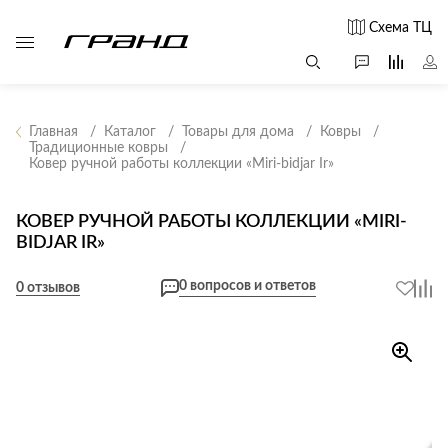
Схема ТЦ
Главная
Каталог
Товары для дома
Ковры
Традиционные ковры
Ковер ручной работы коллекции «Miri-bidjar Ir»
Все столы и
Мягкая
Свет
столики
мебель
Бра
Г
КОВЕР РУЧНОЙ РАБОТЫ КОЛЛЕКЦИИ «MIRI-
Журнальные
Диваны
BIDJAR IR»
Люстры
Г
столы
Кресла и мешки
с
Настольные
Консоли
0 вопросов и ответов
0 отзывов
Пуфы и
лампы
Кофейные
банкетки
Потолочные
столики
б
светильники
Обеденные
Сад и дача
Светильники
столы
С
Светодиодные
Письменные
в
Аксессуары для
ленты
столы
сада
Споты