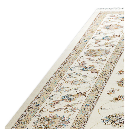
Лепнина
сна
Напольные
покрытия
Кровати
Обои
Матрасы
Плитка
Товары для сна
Спецобувь
Кухонные
Спецодежда
гарнитуры
Средства
индивидуальной
защиты