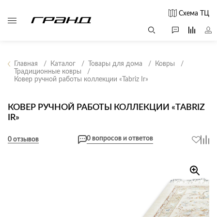
Схема ТЦ
Главная
Каталог
Товары для дома
Ковры
Традиционные ковры
Ковер ручной работы коллекции «Tabriz Ir»
Все столы и
Мягкая
Свет
столики
мебель
Бра
Г
КОВЕР РУЧНОЙ РАБОТЫ КОЛЛЕКЦИИ «TABRIZ
Журнальные
Диваны
IR»
Люстры
Г
столы
Кресла и мешки
с
Настольные
Консоли
0 вопросов и ответов
0 отзывов
Пуфы и
лампы
Кофейные
банкетки
Потолочные
столики
б
светильники
Обеденные
Сад и дача
Светильники
столы
С
Светодиодные
Письменные
в
Аксессуары для
ленты
столы
сада
Споты