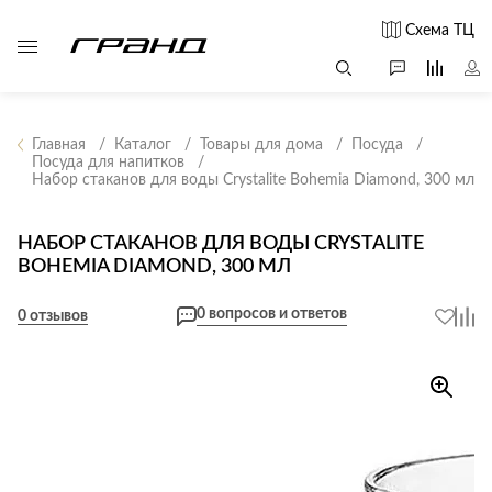
Схема ТЦ
Главная
Каталог
Товары для дома
Посуда
Посуда для напитков
Набор стаканов для воды Crystalite Bohemia Diamond, 300 мл
Все столы и
Мягкая
Свет
столики
мебель
Бра
Г
НАБОР СТАКАНОВ ДЛЯ ВОДЫ CRYSTALITE
Журнальные
Диваны
BOHEMIA DIAMOND, 300 МЛ
Люстры
Г
столы
Кресла и мешки
с
Настольные
Консоли
0 вопросов и ответов
0 отзывов
Пуфы и
лампы
Кофейные
банкетки
Потолочные
столики
б
светильники
Обеденные
Сад и дача
Светильники
столы
С
Светодиодные
Письменные
в
Аксессуары для
ленты
столы
сада
Споты