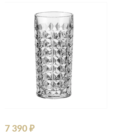
Лепнина
сна
Напольные
покрытия
Кровати
Обои
Матрасы
Плитка
Товары для сна
Спецобувь
Кухонные
Спецодежда
гарнитуры
Средства
индивидуальной
защиты
7 390 ₽