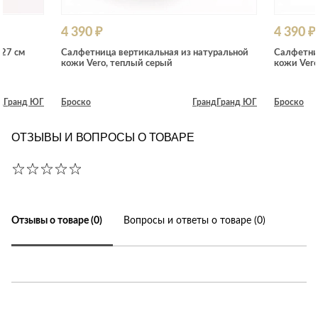
4 390 ₽
4 390 ₽
 27 см
Салфетница вертикальная из натуральной
Салфетни
кожи Vero, теплый серый
кожи Vero
д
Гранд ЮГ
Броско
Гранд
Гранд ЮГ
Броско
ОТЗЫВЫ И ВОПРОСЫ О ТОВАРЕ
Отзывы о товаре (0)
Вопросы и ответы о товаре (0)