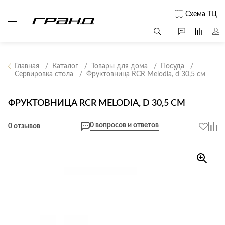
Схема ТЦ
Главная
Каталог
Товары для дома
Посуда
Сервировка стола
Фруктовница RCR Melodia, d 30,5 см
Все столы и
Мягкая
Свет
столики
мебель
ФРУКТОВНИЦА RCR MELODIA, D 30,5 СМ
Бра
Г
Журнальные
Диваны
Люстры
Г
0 вопросов и ответов
столы
0 отзывов
Кресла и мешки
с
Настольные
Консоли
Пуфы и
лампы
Кофейные
банкетки
Потолочные
столики
б
светильники
Обеденные
Сад и дача
Светильники
столы
С
Светодиодные
Письменные
в
Аксессуары для
ленты
столы
сада
Споты