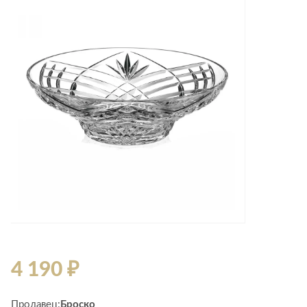
Лепнина
сна
Напольные
покрытия
Кровати
Обои
Матрасы
Плитка
Товары для сна
Спецобувь
Кухонные
Спецодежда
гарнитуры
Средства
индивидуальной
защиты
4 190 ₽
Продавец:
Броско