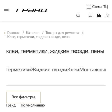
Схема ТЦ
Главная
Каталог
Товары для ремонта
Клеи, герметики, жидкие гвозди, пены
Все столы и
Мягкая
Свет
столики
мебель
КЛЕИ, ГЕРМЕТИКИ, ЖИДКИЕ ГВОЗДИ, ПЕНЫ
Бра
Г
Журнальные
Диваны
Люстры
Г
столы
Кресла и мешки
с
Настольные
Герметики
Жидкие гвозди
Клеи
Монтажные п
Консоли
Пуфы и
лампы
Кофейные
банкетки
Потолочные
столики
б
светильники
Обеденные
Сад и дача
Светильники
столы
С
Все фильтры
Светодиодные
Письменные
в
Аксессуары для
ленты
Гранд
По умолчанию
столы
сада
Споты