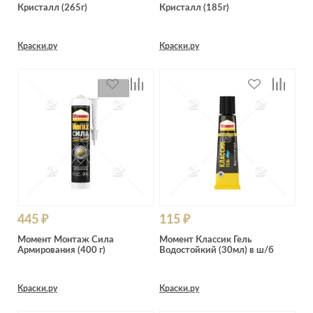
Кристалл (265г)
Кристалл (185г)
Краски.ру
Краски.ру
445 ₽
115 ₽
Момент Монтаж Сила
Момент Классик Гель
Армирования (400 г)
Водостойкий (30мл) в ш/б
Краски.ру
Краски.ру