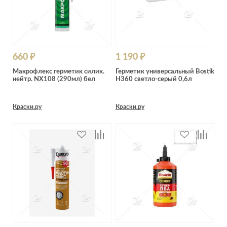
660 ₽
1 190 ₽
Макрофлекс герметик силик.
Герметик универсальный Bostik
нейтр. NX108 (290мл) бел
H360 светло-серый 0,6л
Краски.ру
Краски.ру