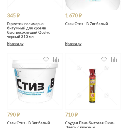
345 ₽
1 670 ₽
Герметик полимерно-
Сази Стиз - В 7кг белый
битумный для кровли
быстросохнущий Quelyd
черный 310 мл
Краски.ру
Краски.ру
790 ₽
710 ₽
Сази Стиз - В 3кг белый
Соудал Пена бытовая Окна-
Двери с красным