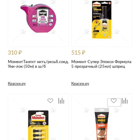
Лепнина
сна
Напольные
покрытия
Кровати
Обои
Матрасы
Плитка
Товары для сна
Спецобувь
Кухонные
310 ₽
515 ₽
Спецодежда
гарнитуры
МоментТангит нить/резьб.соед.
Момент Супер Эпокси Формула
Средства
Уни-лок (50м) в ш/б
5 прозрачный (25мл) шприц
индивидуальной
защиты
Краски.ру
Краски.ру