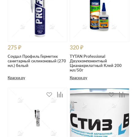
275 ₽
320 ₽
Соудал Профиль Герметик
TYTAN Professional
санитарный силиконовый (270
Двухкомпонентный
мл.) белый
Цианакрилатный Клей 200
мл/50г
Краски.ру
Краски.ру