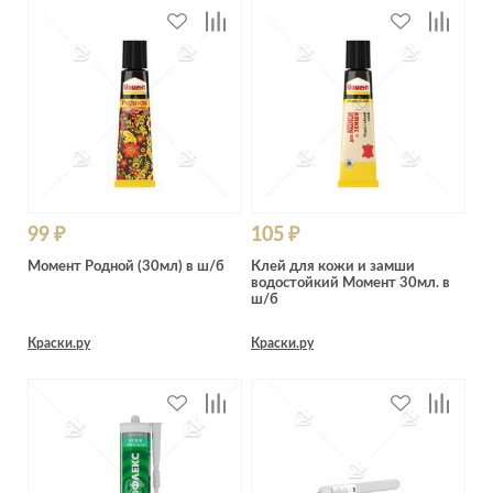
99 ₽
105 ₽
Момент Родной (30мл) в ш/б
Клей для кожи и замши
водостойкий Момент 30мл. в
ш/б
Краски.ру
Краски.ру