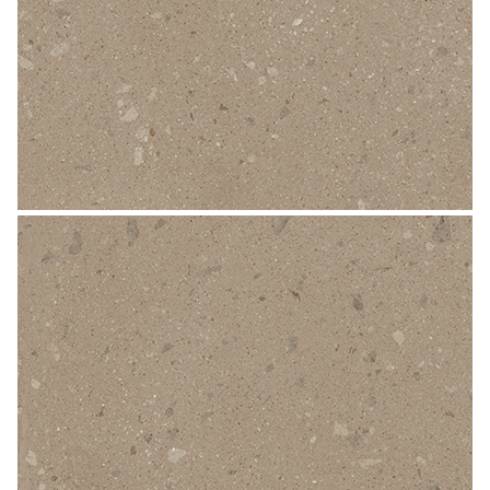
Лепнина
сна
Напольные
покрытия
Кровати
Обои
Матрасы
Плитка
Товары для сна
Спецобувь
Кухонные
Спецодежда
гарнитуры
Средства
индивидуальной
защиты