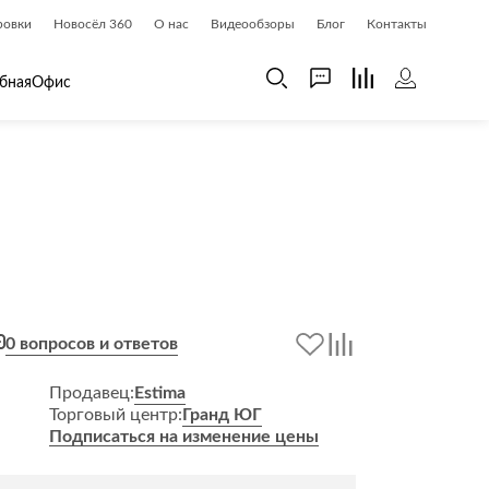
ровки
Новосёл 360
О нас
Видеообзоры
Блог
Контакты
бная
Офис
 дома
Шкафы
 дома и косметика
Газетницы
ия
Гардеробные системы
Книжные шкафы и библиотеки
доски
Прихожие
0 вопросов и ответов
Стеллажи и витрины
Шкафы навесные
Продавец:
Estima
Торговый центр:
Гранд ЮГ
Шкафы распашные
Подписаться на изменение цены
Шкафы-купе