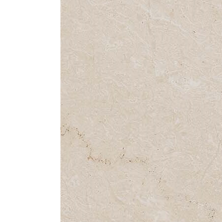
Все стулья
Кресла и мешки
Пуфы и банкетки
Барные стулья
Стулья
Сад и дача
Табуреты
Аксессуары для сада
Двери
Беседки, павильоны, 
Грили и очаги
Входные двери
Диваны
Межкомнатные двери
Кресла и шезлонги
Мебель для ресторан
Детская мебель
Столы
Детские кровати
Стулья
Детские матрасы
Комоды и тумбы
Столы и надстройки