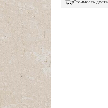
Стоимость доста
Сливы и сифоны
Сушилки
Смесители
Текстиль
Унитазы
Товары для 
Хранение и 
Свет
Товары для
зонты
Бра
Люстры
Затирки и г
Настольные лампы
Камины
Потолочные светильники
Клеи, гермет
пены
ов и кафе
Светильники
Лаки и краск
Светодиодные ленты
Лепнина
Споты
Напольные п
Торшеры
Обои
Уличный свет
Плитка