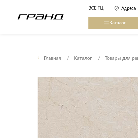
ВСЕ ТЦ
Адреса
Каталог
Все столы и столики
Кровати, матрасы,
сна
Главная
Каталог
Товары для р
Журнальные столы
Кровати
Консоли
Матрасы
Кофейные столики
Товары для сна
Обеденные столы
Письменные столы
Кухонные гарниту
Приставные столики
Сервировочные столики
Мягкая мебель
Туалетные столики
Диваны