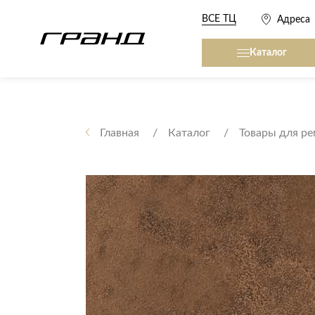
ВСЕ ТЦ
Адреса
Каталог
Все столы и столики
Кровати, матрасы,
сна
Главная
Каталог
Товары для р
Журнальные столы
Кровати
Консоли
Матрасы
Кофейные столики
Товары для сна
Обеденные столы
Письменные столы
Кухонные гарниту
Приставные столики
Сервировочные столики
Мягкая мебель
Туалетные столики
Диваны