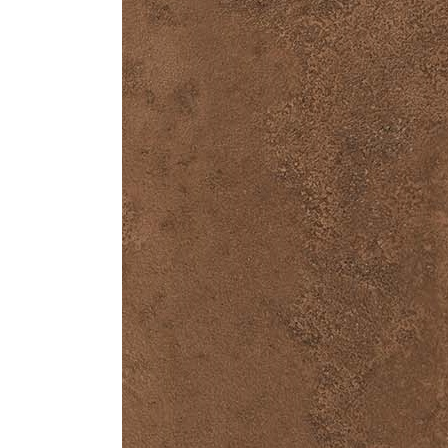
Все стулья
Кресла и мешки
Пуфы и банкетки
Барные стулья
Стулья
Сад и дача
Табуреты
Аксессуары для сада
Двери
Беседки, павильоны, 
Грили и очаги
Входные двери
Диваны
Межкомнатные двери
Кресла и шезлонги
Мебель для ресторан
Детская мебель
Столы
Детские кровати
Стулья
Детские матрасы
Комоды и тумбы
Столы и надстройки