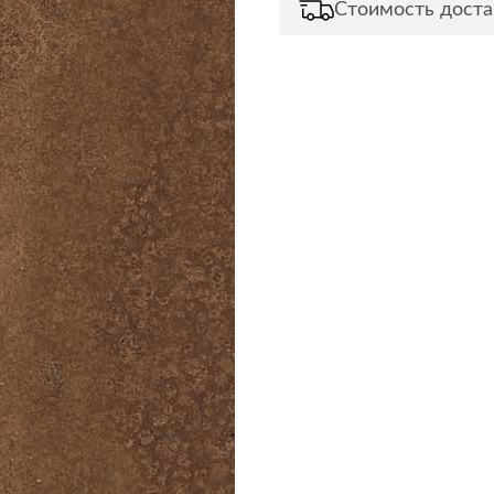
Стоимость доста
Сливы и сифоны
Сушилки
Смесители
Текстиль
Унитазы
Товары для 
Хранение и 
Свет
Товары для
зонты
Бра
Люстры
Затирки и г
Настольные лампы
Камины
Потолочные светильники
Клеи, гермет
пены
ов и кафе
Светильники
Лаки и краск
Светодиодные ленты
Лепнина
Споты
Напольные п
Торшеры
Обои
Уличный свет
Плитка