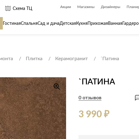
Акции
Магазины
Дизайнеры
Плани
Схема ТЦ
Гостиная
Спальня
Сад и дача
Детская
Кухня
Прихожая
Ванная
Гардеро
 товары для
Сантехника
Товары для
емонта
Плитка
Керамогранит
`Патина
Биде
Ароматы для
Ванны
Бытовая хим
`ПАТИНА
Душ
Вешалки
Душевые каналы и трапы
Гладильные 
0 отзывов
Душевые ограждения и поддоны
Декор
ры
Радиаторы
Зеркала
3 990 ₽
Раковины
Ковры
Системы инсталляций
Посуда
Системы скрытого монтажа
Стремянки