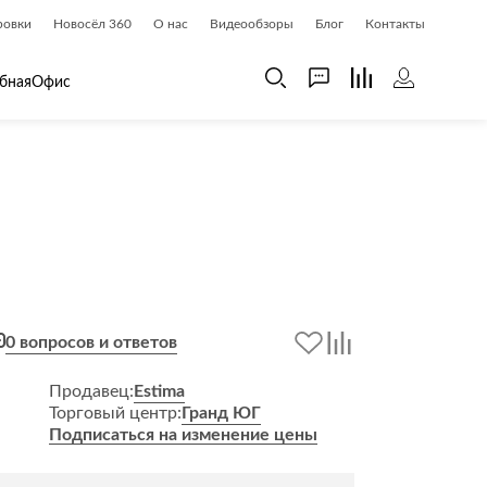
ровки
Новосёл 360
О нас
Видеообзоры
Блог
Контакты
бная
Офис
 дома
Шкафы
 дома и косметика
Газетницы
ия
Гардеробные системы
Книжные шкафы и библиотеки
доски
Прихожие
0 вопросов и ответов
Стеллажи и витрины
Шкафы навесные
Продавец:
Estima
Торговый центр:
Гранд ЮГ
Шкафы распашные
Подписаться на изменение цены
Шкафы-купе