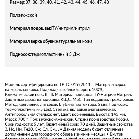
Размер:
37, 38, 39, 40, 41, 42, 43, 44, 45, 46, 47, 48
Пол:
мужской
Материал подошвы:
ПУ/нитрил/нитрил
Материал верха обуви:
натуральная кожа
Подносок:
термопластичный 5 Дж
Модель сертифицирована по ТР ТС 019/2011.. . Материал верха:
натуральная кожа. Подкладка: войлок (шерсть 100%).
Климатический пояс: II, III. Материал подошвы: ПУ/Нитрил/Нитрил.
Защитные свойства подошвы: КЩС, МБС. Тип подошвы: трехслойная.
Метод крепления: литьевой. Глубина протектора: 5 мм. Подносок:
термопластичный (5 Дж). Стелька: вкладная анатомическая.
Антипрокольная стелька: нет. Цвет: коричневый. Высота: 145 мм.
Масса: 700 г. Пол: мужской/женский. Страна производства: Россия.
Срок годности: 5 лет. Гарантийный срок: 70 дней. Защитные свойства:
З, Нс, Нм, Тн20, Сж, Сл, См.. . • Данная модель будет отличным
дополнением для городского образа в зимние месяцы. • Внутри