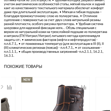
ботинка чулок из 100% шерсти. • Удобная колодка, разработанная с
учетом анатомических особенностей стопы, мягкий язычок и задний
кант из качественного текстильного материала обеспечат комфорт
даже при длительной эксплуатации.. • Мягкая и гибкая подошва –
благодаря промежуточному слою из полиуретана.. • Отличное
сцепление с поверхностью за счет двух слоев нитрильной резины
разной плотности, особого рисунка протектора.. • Удобная система
шнуровки для надежной фиксации ноги.. . Обувь специальная с
верхом из натуральной кожи на трехслойной подошве из полиуретана
и нитрила (ПУ/Нитрил/Нитрил) литьевого метода креплениядля
защиты от:. • химических факторов (нефти и нефтепродуктов) -
п.п.6.7.1,. • от пониженных температур (для эксплуатации в III (II), II
(III) климатических регионах (поясах)) - п.п.4.7.1,. • от скольжения -
п.п.1.1.1,. • общих производственных загрязнений -п.п.2.1.1, 16.2.1,
16.3.1.
ПОХОЖИЕ ТОВАРЫ
NEW