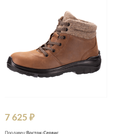
Лепнина
сна
Напольные
покрытия
Кровати
Обои
Матрасы
Плитка
Товары для сна
Спецобувь
Кухонные
Спецодежда
гарнитуры
Средства
индивидуальной
защиты
7 625 ₽
Продавец:
Восток-Сервис