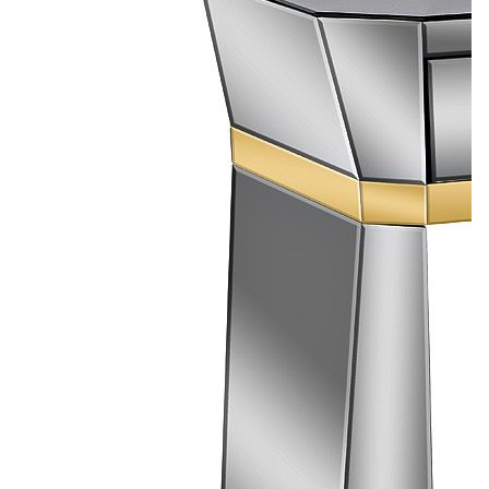
Лепнина
сна
Напольные
покрытия
Кровати
Обои
Матрасы
Плитка
Товары для сна
Спецобувь
Кухонные
Спецодежда
гарнитуры
Средства
индивидуальной
защиты