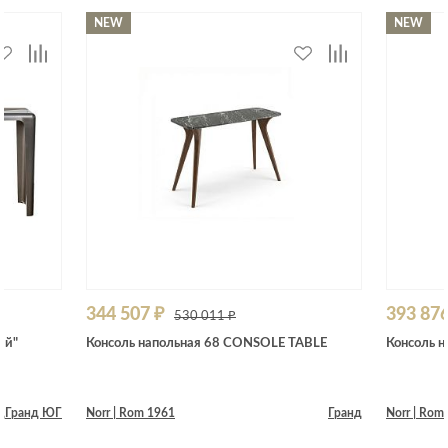
NEW
NEW
344 507 ₽
393 876
530 011 ₽
ый"
Консоль напольная 68 CONSOLE TABLE
Консоль 
д
Гранд ЮГ
Norr | Rom 1961
Гранд
Norr | Rom