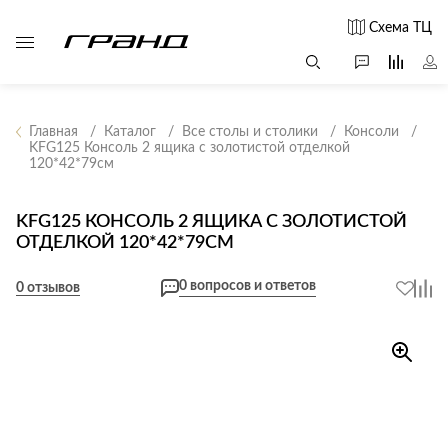
Схема ТЦ
Главная
Каталог
Все столы и столики
Консоли
KFG125 Консоль 2 ящика с золотистой отделкой
120*42*79см
Все столы и
Мягкая
Свет
столики
мебель
Бра
Г
KFG125 КОНСОЛЬ 2 ЯЩИКА С ЗОЛОТИСТОЙ
Журнальные
Диваны
ОТДЕЛКОЙ 120*42*79СМ
Люстры
Г
столы
Кресла и мешки
с
Настольные
Консоли
0 вопросов и ответов
0 отзывов
Пуфы и
лампы
Кофейные
банкетки
Потолочные
столики
б
светильники
Обеденные
Сад и дача
Светильники
столы
С
Светодиодные
Письменные
в
Аксессуары для
ленты
столы
сада
Споты