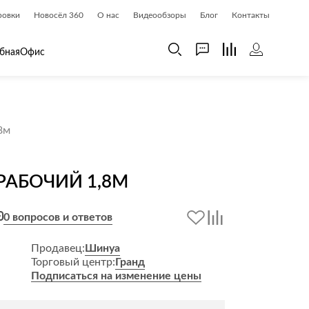
ровки
Новосёл 360
О нас
Видеообзоры
Блог
Контакты
бная
Офис
 дома
Шкафы
8м
 дома и косметика
Газетницы
ия
Гардеробные системы
 РАБОЧИЙ 1,8М
Книжные шкафы и библиотеки
доски
Прихожие
0 вопросов и ответов
Стеллажи и витрины
Шкафы навесные
Продавец:
Шинуа
Торговый центр:
Гранд
Шкафы распашные
Подписаться на изменение цены
Шкафы-купе