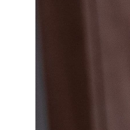
Все стулья
Кресла и мешки
Пуфы и банкетки
Барные стулья
Стулья
Сад и дача
Табуреты
Аксессуары для сада
Двери
Беседки, павильоны, 
Грили и очаги
Входные двери
Диваны
Межкомнатные двери
Кресла и шезлонги
Мебель для ресторан
Детская мебель
Столы
Детские кровати
Стулья
Детские матрасы
Комоды и тумбы
Столы и надстройки