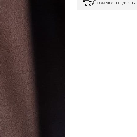
Стоимость доста
Сливы и сифоны
Сушилки
Смесители
Текстиль
Унитазы
Товары для 
Хранение и 
Свет
Товары для
зонты
Бра
Люстры
Затирки и г
Настольные лампы
Камины
Потолочные светильники
Клеи, гермет
пены
ов и кафе
Светильники
Лаки и краск
Светодиодные ленты
Лепнина
Споты
Напольные п
Торшеры
Обои
Уличный свет
Плитка