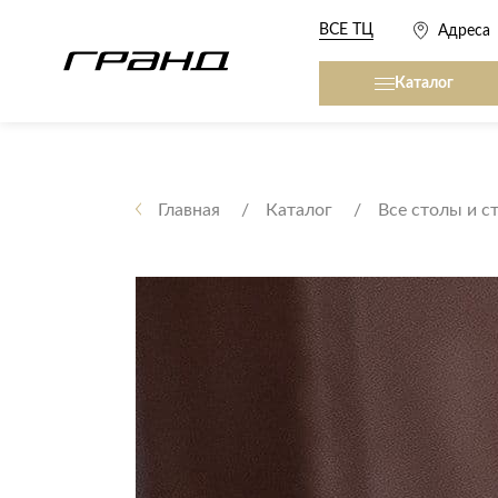
ВСЕ ТЦ
Адреса
Каталог
Все столы и столики
Кровати, матрасы,
сна
Главная
Каталог
Все столы и с
Журнальные столы
Кровати
Консоли
Матрасы
Кофейные столики
Товары для сна
Обеденные столы
Письменные столы
Кухонные гарниту
Приставные столики
Сервировочные столики
Мягкая мебель
Туалетные столики
Диваны