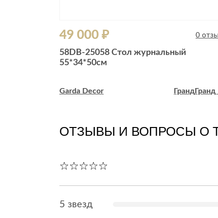
49 000 ₽
0 отзывов
0 отз
й
58DB-25058 Стол журнальный
55*34*50см
анд
Гранд ЮГ
Garda Decor
Гранд
Гранд
ОТЗЫВЫ И ВОПРОСЫ О 
5 звезд