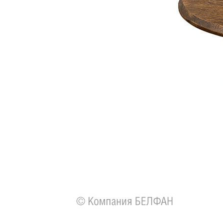
Все стулья
Кресла и мешки
Пуфы и банкетки
Барные стулья
Стулья
Сад и дача
Табуреты
Аксессуары для сада
Двери
Беседки, павильоны, 
Грили и очаги
Входные двери
Диваны
Межкомнатные двери
Кресла и шезлонги
Мебель для ресторан
Детская мебель
Столы
Детские кровати
Стулья
Детские матрасы
Комоды и тумбы
Столы и надстройки