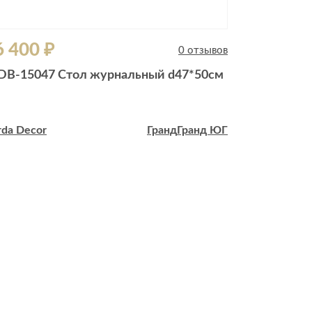
6 400 ₽
144 800
0 отзывов
DB-15047 Стол журнальный d47*50см
58DB-2504
rda Decor
Гранд
Гранд ЮГ
Garda Decor