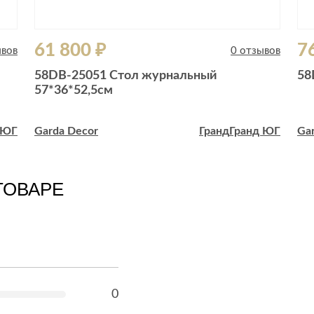
61 800 ₽
7
ывов
0 отзывов
58DB-25051 Стол журнальный
58
57*36*52,5см
 ЮГ
Garda Decor
Гранд
Гранд ЮГ
Ga
ТОВАРЕ
0