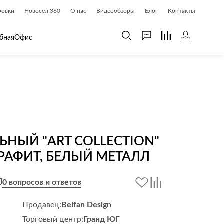
ровки
Новосёл 360
О нас
Видеообзоры
Блог
Контакты
бная
Офис
 дома
Шкафы
 дома и косметика
Газетницы
ия
Гардеробные системы
Книжные шкафы и библиотеки
НЫЙ "ART COLLECTION"
доски
Прихожие
ГРАФИТ, БЕЛЫЙ МЕТАЛЛ
Стеллажи и витрины
Шкафы навесные
0 вопросов и ответов
Шкафы распашные
Продавец:
Belfan Design
Шкафы-купе
Торговый центр:
Гранд ЮГ