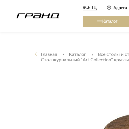
ВСЕ ТЦ
Адреса
Каталог
Все столы и столики
Кровати, матрасы,
сна
Главная
Каталог
Все столы и с
Стол журнальный "Art Collection" круглы
Журнальные столы
Кровати
Консоли
Матрасы
Кофейные столики
Товары для сна
Обеденные столы
Письменные столы
Кухонные гарниту
Приставные столики
Сервировочные столики
Мягкая мебель
Туалетные столики
Диваны