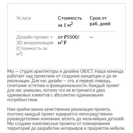
Приставные
н
Беседки,
столики
Торшеры
павильоны,
зонты
Сервировочные
Уличный свет
Услуга
Стоимость
Срок от
столики
Грили и очаги
раб. дней
2
за 1 м
Туалетные
Диваны
Товары для
столики
дома
Дизайн проект +
от ₽5500/
—
Кресла и
3D визуализация
м² ₽
шезлонги
(Стоимость за
Ароматы для
Все стулья
Мебель для
м²)
дома и
ресторанов и
косметика
Барные стулья
кафе
П
Бытовая химия
Мы — студия архитектуры и дизайна OBJCT. Наша команда
Стулья
Столы
работает над проектами от создания концепции и до ее
Вешалки
реализации. Для нас дизайн — это, в первую очередь,
Табуреты
Стулья
Т
сочетание эстетики и функциональности. Каждый проект
Гладильные
о
для нас уникален, потому что не встречается двух
доски
одинаковых клиентов с абсолютно одинаковыми
Двери
Сантехника
Т
потребностями.
Декор
Нам крайне важна качественная реализация проекта,
Зеркала
Входные двери
Биде
поэтому каждый проект курируется непосредственно
Ковры
руководителями компании, вплоть до мельчайших деталей.
Межкомнатные
Ванны
Мы создаем комплексные проекты от планирования
двери
Посуда
Душ
территорий до разработки интерьеров и предметов мебели.