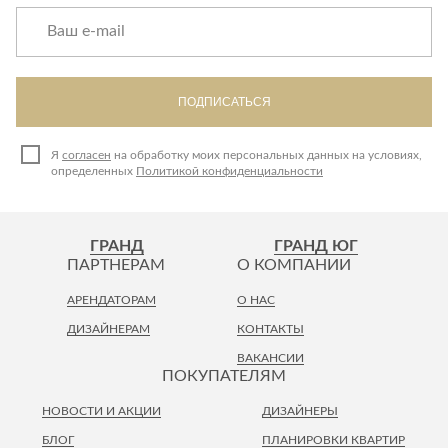
Лепнина
сна
Напольные
покрытия
Кровати
Обои
Матрасы
ПОДПИСАТЬСЯ
Плитка
Товары для сна
Спецобувь
Я
согласен
на обработку моих персональных данных на условиях,
Кухонные
Спецодежда
определенных
Политикой конфиденциальности
гарнитуры
Средства
индивидуальной
защиты
ГРАНД
ГРАНД ЮГ
ПАРТНЕРАМ
О КОМПАНИИ
АРЕНДАТОРАМ
О НАС
ДИЗАЙНЕРАМ
КОНТАКТЫ
ВАКАНСИИ
ПОКУПАТЕЛЯМ
НОВОСТИ И АКЦИИ
ДИЗАЙНЕРЫ
БЛОГ
ПЛАНИРОВКИ КВАРТИР