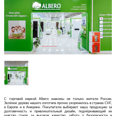
Приставные
н
Беседки,
столики
Торшеры
павильоны,
зонты
Сервировочные
Уличный свет
столики
Грили и очаги
Туалетные
Диваны
Товары для
столики
дома
Кресла и
шезлонги
Ароматы для
Все стулья
Мебель для
дома и
ресторанов и
косметика
Барные стулья
кафе
П
Бытовая химия
Стулья
Столы
Вешалки
Табуреты
Стулья
Т
Гладильные
о
доски
Двери
Сантехника
Т
Декор
Зеркала
Входные двери
Биде
С торговой маркой Albero знакомы не только жители России.
Зелёное дерево нашего логотипа прочно укоренилось в странах СНГ,
Ковры
Межкомнатные
Ванны
в Европе и в Америке. Покупатели выбирают нашу продукцию за
двери
Посуда
Душ
долговечность и привлекательный дизайн, подчёркивающий их
чувство стиля, за высокое качество, заботу о безопасности и