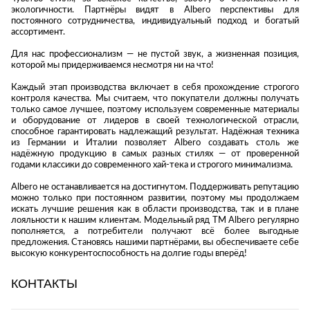
Стремянки
Душевые
экологичности. Партнёры видят в Albero перспективы для
А
Детская
каналы и трапы
постоянного сотрудничества, индивидуальный подход и богатый
в
Сушилки
мебель
ассортимент.
Душевые
Б
Текстиль
ограждения и
Для нас профессионализм — не пустой звук, а жизненная позиция,
Детские кровати
В
которой мы придерживаемся несмотря ни на что!
поддоны
Товары для
г
ванной комнаты
Детские
Радиаторы
Каждый этап производства включает в себя прохождение строгого
матрасы
контроля качества. Мы считаем, что покупатели должны получать
Хранение и
Раковины
только самое лучшее, поэтому используем современные материалы
п
порядок
Комоды и
и оборудование от лидеров в своей технологической отрасли,
Системы
тумбы
способное гарантировать надлежащий результат. Надёжная техника
инсталляций
из Германии и Италии позволяет Albero создавать столь же
Столы и
Товары для
надёжную продукцию в самых разных стилях — от проверенной
Системы
надстройки
ремонта
годами классики до современного хай-тека и строгого минимализма.
скрытого
Стулья, кресла,
монтажа
Albero не останавливается на достигнутом. Поддерживать репутацию
пуфы
Затирки и
можно только при постоянном развитии, поэтому мы продолжаем
Сливы и сифоны
гидроизоляция
искать лучшие решения как в области производства, так и в плане
Шкафы,
лояльности к нашим клиентам. Модельный ряд ТМ Albero регулярно
Смесители
стеллажи,
Камины
пополняется, а потребители получают всё более выгодные
полки, сундуки
предложения. Становясь нашими партнёрами, вы обеспечиваете себе
Унитазы
Клеи, герметики,
высокую конкурентоспособность на долгие годы вперёд!
жидкие гвозди,
пены
Кровати,
КОНТАКТЫ
матрасы,
Лаки и краски
товары для