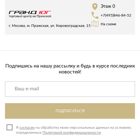
Лепнина
сна
Этаж 0
Напольные
+7(495)846-84-52
покрытия
Кровати
На схеме
г. Москва, м. Пражская, ул. Кировоградская, 15
Обои
Матрасы
Плитка
Товары для сна
Спецобувь
Кухонные
Спецодежда
гарнитуры
Средства
Подпишись на нашу рассылку и будь в курсе последних
индивидуальной
новостей!
защиты
ПОДПИСАТЬСЯ
Я
согласен
на обработку моих персональных данных на условиях,
определенных
Политикой конфиденциальности