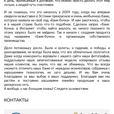
в день, прописанный в договоре, что можно просто делать этот мир
Стремянки
Душевые
А
лучше, а людей чуть счастливее.
Детская
каналы и трапы
в
Сушилки
мебель
И не скажешь, что это началось в 2009 году, когда мы впервые
Душевые
увидели на выставке в Эстонии прекрасную и очень необычную баню,
Б
Текстиль
ограждения и
которую назвали на свой лад «Баня-бочка». И нам захотелось, чтобы
Детские кровати
В
и в нашей стране было что-то подобное. Сделали запрос «баня-
поддоны
Товары для
бочка» в Интернет чтобы найти аналоги, но ничего похожего по
г
ванной комнаты
Детские
Радиаторы
этому запросу было не найдено. Так и начали с создания продукта
матрасы
под названием «баня-бочка» и организации собственного
Хранение и
Раковины
производства.
п
порядок
Комоды и
Системы
тумбы
Дело потихоньку росло. Были и взлеты, и падения, и победы, и
инсталляций
разочарования, но всегда была вера, что все обязательно получится.
Столы и
Товары для
Даже когда конкуренты воровали с нашего сайта наши фотографии,
Системы
надстройки
ремонта
подделывали наши запатентованные модели, копировали отзывы
скрытого
наших клиентов, мы знали, что вас не обманешь. Что вы всегда
Стулья, кресла,
сможете отличить нашу баню от нередких экземпляров, собранных с
монтажа
пуфы
Затирки и
нарушением технологии, но зато дёшево. И мы Вам очень
Сливы и сифоны
гидроизоляция
благодарны за ваш выбор и вашу поддержку. Благодаря вам мы
Шкафы,
растём и постоянно расширяем линейку продукции и нашу
Смесители
стеллажи,
Камины
дилерскую сеть.
полки, сундуки
А вообще, у нас большие планы! Следите за новостями
Унитазы
Клеи, герметики,
жидкие гвозди,
КОНТАКТЫ
пены
Кровати,
матрасы,
Лаки и краски
товары для