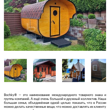
Приставные
н
Беседки,
столики
Торшеры
павильоны,
зонты
Сервировочные
Уличный свет
столики
Грили и очаги
Туалетные
Диваны
Товары для
столики
дома
Кресла и
шезлонги
Ароматы для
Все стулья
Мебель для
дома и
ресторанов и
косметика
Барные стулья
кафе
П
Бытовая химия
Стулья
Столы
Вешалки
Табуреты
Стулья
Т
Гладильные
о
доски
Двери
Сантехника
Т
Декор
Зеркала
Входные двери
Биде
Bochky® — это наименование международного товарного знака и
Ковры
Межкомнатные
Ванны
группы компаний. А ещё очень большой и дружный коллектив. Наша
большая семья, объединённая одной целью: показать, что в России
двери
Посуда
Душ
можно делать качественные вещи, что можно доставлять их клиенту