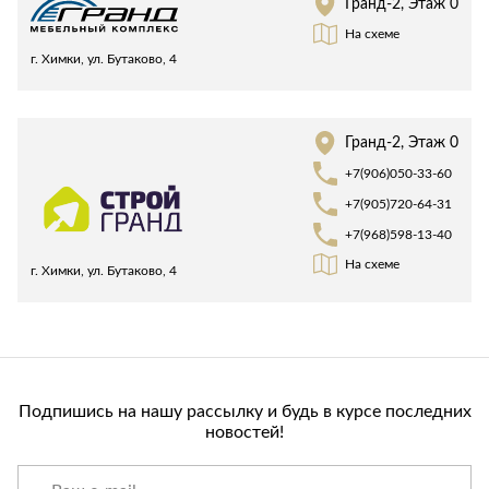
Гранд-2, Этаж 0
Лепнина
сна
На схеме
Напольные
г. Химки, ул. Бутаково, 4
покрытия
Кровати
Обои
Матрасы
Плитка
Товары для сна
Гранд-2, Этаж 0
Спецобувь
+7(906)050-33-60
Кухонные
Спецодежда
гарнитуры
+7(905)720-64-31
Средства
+7(968)598-13-40
индивидуальной
защиты
На схеме
г. Химки, ул. Бутаково, 4
Подпишись на нашу рассылку и будь в курсе последних
новостей!