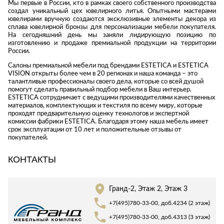
Мы первые в России, кто в рамках своего собственного производства
Стремянки
Душевые
А
создал уникальный цех ювелирного литья. Опытными мастерами
Детская
каналы и трапы
в
ювелирами вручную создаются эксклюзивные элементы декора из
Сушилки
мебель
сплава ювелирной бронзы для персонализации мебели покупателя.
Душевые
Б
Текстиль
На сегодняшний день мы заняли лидирующую позицию по
ограждения и
изготовлению и продаже премиальной продукции на территории
Детские кровати
В
поддоны
Товары для
России.
г
ванной комнаты
Детские
Радиаторы
Салоны премиальной мебели под брендами ESTETICA и ESTETICA
матрасы
Хранение и
VISION открыты более чем в 20 регионах и наша команда – это
Раковины
п
талантливые профессионалы своего дела, которые со всей душой
порядок
Комоды и
помогут сделать правильный подбор мебели в Ваш интерьер.
Системы
тумбы
ESTETICA сотрудничает с ведущими производителями качественных
инсталляций
материалов, комплектующих и текстиля по всему миру, которые
Столы и
Товары для
проходят предварительную оценку технологов и экспертной
Системы
надстройки
ремонта
комиссии фабрики ESTETICA. Благодаря этому наша мебель имеет
скрытого
срок эксплуатации от 10 лет и положительные отзывы от
Стулья, кресла,
монтажа
покупателей.
пуфы
Затирки и
Сливы и сифоны
гидроизоляция
Шкафы,
КОНТАКТЫ
Смесители
стеллажи,
Камины
полки, сундуки
Унитазы
Клеи, герметики,
Гранд-2, Этаж 2, Этаж 3
жидкие гвозди,
пены
Кровати,
+7(495)780-33-00, доб.4234 (2 этаж)
матрасы,
Лаки и краски
+7(495)780-33-00, доб.4313 (3 этаж)
товары для