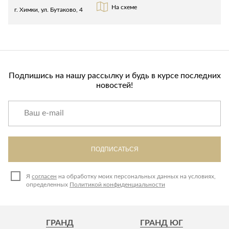
Лепнина
сна
На схеме
г. Химки, ул. Бутаково, 4
Напольные
покрытия
Кровати
Обои
Матрасы
Плитка
Товары для сна
Спецобувь
Подпишись на нашу рассылку и будь в курсе последних
Кухонные
новостей!
Спецодежда
гарнитуры
Средства
индивидуальной
защиты
ПОДПИСАТЬСЯ
Я
согласен
на обработку моих персональных данных на условиях,
определенных
Политикой конфиденциальности
ГРАНД
ГРАНД ЮГ