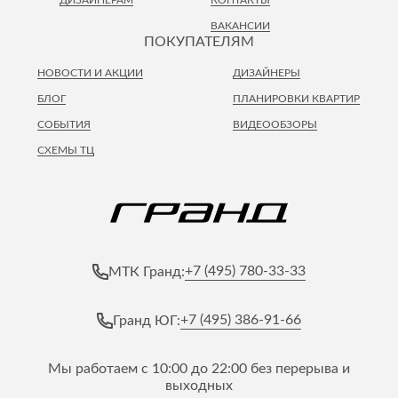
ДИЗАЙНЕРАМ
КОНТАКТЫ
Лепнина
сна
ВАКАНСИИ
Напольные
ПОКУПАТЕЛЯМ
покрытия
Кровати
НОВОСТИ И АКЦИИ
ДИЗАЙНЕРЫ
Обои
Матрасы
БЛОГ
ПЛАНИРОВКИ КВАРТИР
Плитка
Товары для сна
СОБЫТИЯ
ВИДЕООБЗОРЫ
Спецобувь
Кухонные
СХЕМЫ ТЦ
Спецодежда
гарнитуры
Средства
индивидуальной
защиты
+7 (495) 780-33-33
МТК Гранд:
+7 (495) 386-91-66
Гранд ЮГ:
Мы работаем с 10:00 до 22:00 без перерыва и
выходных