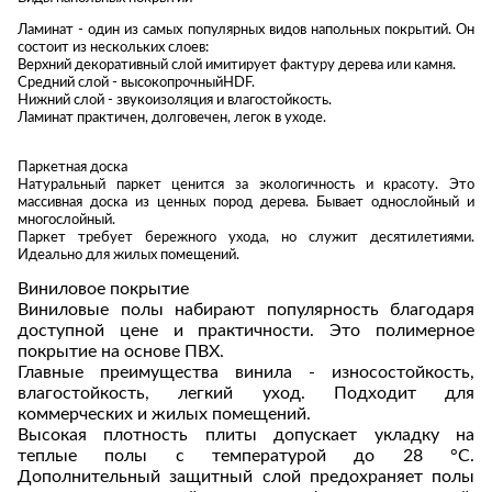
Лепнина
сна
Ламинат - один из самых популярных видов напольных покрытий. Он
Напольные
состоит из нескольких слоев:
покрытия
Кровати
Верхний декоративный слой имитирует фактуру дерева или камня.
Средний слой - высокопрочныйHDF.
Обои
Матрасы
Нижний слой - звукоизоляция и влагостойкость.
Ламинат практичен, долговечен, легок в уходе.
Плитка
Товары для сна
Спецобувь
Паркетная доска
Кухонные
Натуральный паркет ценится за экологичность и красоту. Это
Спецодежда
массивная доска из ценных пород дерева. Бывает однослойный и
гарнитуры
Средства
многослойный.
Паркет требует бережного ухода, но служит десятилетиями.
индивидуальной
Идеально для жилых помещений.
защиты
Виниловое покрытие
Виниловые полы набирают популярность благодаря
доступной цене и практичности. Это полимерное
покрытие на основе ПВХ.
Главные преимущества винила - износостойкость,
влагостойкость, легкий уход. Подходит для
коммерческих и жилых помещений.
Высокая плотность плиты допускает укладку на
теплые полы с температурой до 28 °C.
Дополнительный защитный слой предохраняет полы