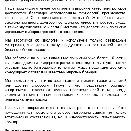
дизайне декоров и инновационные технологии производства.
Стремянки
Душевые
А
Детская
Наша продукция отличается стилем и высоким качеством, которое
каналы и трапы
в
Сушилки
мебель
достигается благодаря использованию технологий производства,
Душевые
таких как SPC и ламинирование покрытий. Это обеспечивает
Б
Текстиль
высокую прочность, долговечность, влагостойкость и простоту ухода,
ограждения и
Детские кровати
а также звукоизоляцию и легкий монтаж, что делает наши покрытия
В
поддоны
Товары для
идеальным выбором для любого помещения.
г
ванной комнаты
Детские
Радиаторы
матрасы
Мы заботимся об экологии и используем только безвредные
Хранение и
материалы, что делает нашу продукцию как эстетичной, так и
Раковины
п
порядок
Комоды и
безопасной для здоровья.
Системы
тумбы
Мы работаем на рынке напольных покрытий уже более 10 лет и
инсталляций
Столы и
являемся одними из лидеров отрасли, о чем свидетельствуют тысячи
Товары для
отзывов наших благодарных клиентов. Наша продукция достойно
Системы
надстройки
ремонта
конкурирует с товарами известных мировых брендов.
скрытого
Стулья, кресла,
монтажа
Мы предлагаем услуги по реставрации и укладке паркета на клей
пуфы
Затирки и
или другим способом. Также у нас представлен большой
Сливы и сифоны
гидроизоляция
ассортимент товаров от лучших производителей и мы всегда
Шкафы,
следуем нашим главным принципам – качество, надежность и
Смесители
стеллажи,
Камины
индивидуальный подход
полки, сундуки
Унитазы
Клеи, герметики,
Напольные покрытия играют важную роль в интерьере любого
жидкие гвозди,
помещения. От правильного выбора материала зависит не только
пены
Кровати,
эстетическая составляющая, но и износостойкость, практичность,
комфорт.
матрасы,
Лаки и краски
товары для
Виды напольных покрытий