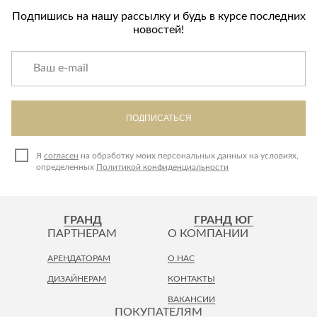
Лепнина
сна
Подпишись на нашу рассылку и будь в курсе последних
Напольные
новостей!
покрытия
Кровати
Обои
Матрасы
Плитка
Товары для сна
Спецобувь
Кухонные
ПОДПИСАТЬСЯ
Спецодежда
гарнитуры
Средства
индивидуальной
Я
согласен
на обработку моих персональных данных на условиях,
определенных
Политикой конфиденциальности
защиты
ГРАНД
ГРАНД ЮГ
ПАРТНЕРАМ
О КОМПАНИИ
АРЕНДАТОРАМ
О НАС
ДИЗАЙНЕРАМ
КОНТАКТЫ
ВАКАНСИИ
ПОКУПАТЕЛЯМ