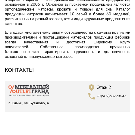
Стремянки
Душевые
основанное в 2005 г. Основной выпускаемой продукцией являются
А
Детская
каналы и трапы
ортопедические матрасы, кровати и товары для сна. Каталог
в
Сушилки
мебель
продукции матрасов насчитывает 10 серий и более 60 моделей,
Душевые
рассчитанных на разный возраст, вес и индивидуальные предпочтения
Б
Текстиль
ограждения и
клиентов.
Детские кровати
В
поддоны
Товары для
Благодаря многолетнему опыту сотрудничества с самыми крупными
г
ванной комнаты
Детские
производителями и поставщиками материалов продукция фабрики
Радиаторы
матрасы
всегда качественная и доступная широкому кругу
Хранение и
Раковины
покупателей. Собственное производство пружинных
п
порядок
Комоды и
блоков позволяет гарантировать надежность и долговечность
Системы
тумбы
оснований для выпускаемых матрасов.
инсталляций
Столы и
Товары для
КОНТАКТЫ
Системы
надстройки
ремонта
скрытого
Стулья, кресла,
монтажа
пуфы
Затирки и
Этаж 2
Сливы и сифоны
гидроизоляция
Шкафы,
+7(909)607-10-45
Смесители
стеллажи,
Камины
г. Химки, ул. Бутаково, 4
полки, сундуки
Унитазы
Клеи, герметики,
жидкие гвозди,
пены
Кровати,
матрасы,
Лаки и краски
товары для