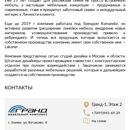
уже 25 лет создает для российских семей не просто встроенную
Стремянки
Душевые
А
мебель, а настоящие мебельные концепции — продуманные и
Детская
каналы и трапы
современные, ставя в приоритет заботливый сервис и неподдельный
в
Сушилки
мебель
интерес к Личности клиента.
Душевые
Б
Текстиль
ограждения и
Еще до 2019 г компания работала под брендом Komandor, но
Детские кровати
В
поддоны
Товары для
активное развитие (расширение линейки мебели, внедрение новых
г
материалов, усовершенствование производства) привело к
ванной комнаты
Детские
Радиаторы
ребрендингу. И теперь вся продукция, которая выпускается на
матрасы
Хранение и
собственном производстве компании, имеет свое собственное имя —
Раковины
п
Lakoner .
порядок
Комоды и
Системы
тумбы
Компания представлена сетью студий дизайна в Москве и области.
инсталляций
Штатные дизайнеры-проектировщики совместно с конструкторским
Столы и
Товары для
отделом при полном взаимодействии с Заказчиком занимаются
Системы
надстройки
ремонта
разработкой разумных мебельных решений, которые в дальнейшем
скрытого
создаются на собственном производстве.
Стулья, кресла,
монтажа
пуфы
Затирки и
КОНТАКТЫ
Сливы и сифоны
гидроизоляция
Шкафы,
Смесители
стеллажи,
Камины
полки, сундуки
Унитазы
Клеи, герметики,
Гранд-1, Этаж 2
жидкие гвозди,
+7(495)941-69-29
пены
Кровати,
На схеме
матрасы,
г. Химки, ул. Бутаково, 4
Лаки и краски
товары для