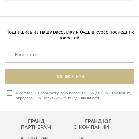
Лепнина
сна
Напольные
покрытия
Кровати
Обои
Матрасы
Подпишись на нашу рассылку и будь в курсе последних
Плитка
Товары для сна
новостей!
Спецобувь
Кухонные
Спецодежда
гарнитуры
Средства
индивидуальной
защиты
ПОДПИСАТЬСЯ
Я
согласен
на обработку моих персональных данных на условиях,
определенных
Политикой конфиденциальности
ГРАНД
ГРАНД ЮГ
ПАРТНЕРАМ
О КОМПАНИИ
АРЕНДАТОРАМ
О НАС