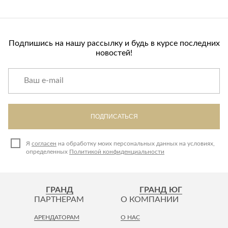
Лепнина
сна
Напольные
покрытия
Кровати
Подпишись на нашу рассылку и будь в курсе последних
Обои
Матрасы
новостей!
Плитка
Товары для сна
Спецобувь
Кухонные
Спецодежда
гарнитуры
Средства
индивидуальной
ПОДПИСАТЬСЯ
защиты
Я
согласен
на обработку моих персональных данных на условиях,
определенных
Политикой конфиденциальности
ГРАНД
ГРАНД ЮГ
ПАРТНЕРАМ
О КОМПАНИИ
АРЕНДАТОРАМ
О НАС