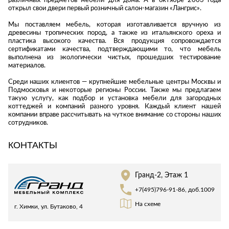
различных предметов мебели для дома. А в октябре 2003 года
Стремянки
Душевые
открыл свои двери первый розничный салон-магазин «Лангрис».
А
Детская
каналы и трапы
в
Сушилки
мебель
Мы поставляем мебель, которая изготавливается вручную из
Душевые
древесины тропических пород, а также из итальянского ореха и
Б
Текстиль
ограждения и
пластика высокого качества. Вся продукция сопровождается
Детские кровати
В
сертификатами качества, подтверждающими то, что мебель
поддоны
Товары для
выполнена из экологически чистых, прошедших тестирование
г
ванной комнаты
Детские
Радиаторы
материалов.
матрасы
Хранение и
Раковины
Среди наших клиентов — крупнейшие мебельные центры Москвы и
п
порядок
Комоды и
Подмосковья и некоторые регионы России. Также мы предлагаем
Системы
тумбы
такую услугу, как подбор и установка мебели для загородных
инсталляций
коттеджей и компаний разного уровня. Каждый клиент нашей
Столы и
Товары для
компании вправе рассчитывать на чуткое внимание со стороны наших
Системы
надстройки
ремонта
сотрудников.
скрытого
Стулья, кресла,
монтажа
КОНТАКТЫ
пуфы
Затирки и
Сливы и сифоны
гидроизоляция
Шкафы,
Смесители
стеллажи,
Камины
Гранд-2, Этаж 1
полки, сундуки
Унитазы
Клеи, герметики,
+7(495)796-91-86, доб.1009
жидкие гвозди,
пены
На схеме
Кровати,
г. Химки, ул. Бутаково, 4
матрасы,
Лаки и краски
товары для