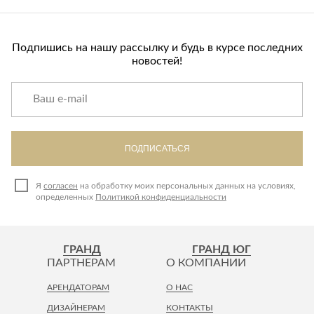
Лепнина
сна
Напольные
покрытия
Кровати
Подпишись на нашу рассылку и будь в курсе последних
Обои
Матрасы
новостей!
Плитка
Товары для сна
Спецобувь
Кухонные
Спецодежда
гарнитуры
Средства
ПОДПИСАТЬСЯ
индивидуальной
защиты
Я
согласен
на обработку моих персональных данных на условиях,
определенных
Политикой конфиденциальности
ГРАНД
ГРАНД ЮГ
ПАРТНЕРАМ
О КОМПАНИИ
АРЕНДАТОРАМ
О НАС
ДИЗАЙНЕРАМ
КОНТАКТЫ