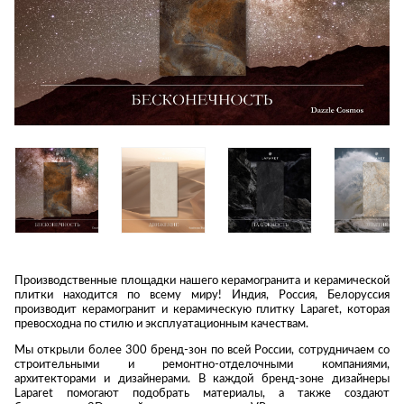
Приставные
н
Беседки,
столики
Торшеры
павильоны,
зонты
Сервировочные
Уличный свет
столики
Грили и очаги
Туалетные
Диваны
Товары для
столики
дома
Кресла и
шезлонги
Ароматы для
Все стулья
Мебель для
дома и
ресторанов и
косметика
Барные стулья
кафе
П
Бытовая химия
Стулья
Столы
Вешалки
Табуреты
Стулья
Т
Гладильные
о
Производственные площадки нашего керамогранита и керамической
доски
Двери
Сантехника
плитки находится по всему миру! Индия, Россия, Белоруссия
Т
Декор
производит керамогранит и керамическую плитку Laparet, которая
превосходна по стилю и эксплуатационным качествам.
Зеркала
Входные двери
Биде
Мы открыли более 300 бренд-зон по всей России, сотрудничаем со
Ковры
Межкомнатные
Ванны
строительными и ремонтно-отделочными компаниями,
двери
архитекторами и дизайнерами. В каждой бренд-зоне дизайнеры
Посуда
Душ
Laparet помогают подобрать материалы, а также создают