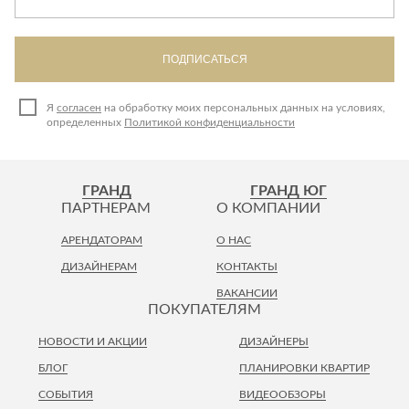
Лепнина
сна
Напольные
покрытия
Кровати
ПОДПИСАТЬСЯ
Обои
Матрасы
Плитка
Товары для сна
Я
согласен
на обработку моих персональных данных на условиях,
определенных
Политикой конфиденциальности
Спецобувь
Кухонные
Спецодежда
гарнитуры
Средства
ГРАНД
ГРАНД ЮГ
индивидуальной
ПАРТНЕРАМ
О КОМПАНИИ
защиты
АРЕНДАТОРАМ
О НАС
ДИЗАЙНЕРАМ
КОНТАКТЫ
ВАКАНСИИ
ПОКУПАТЕЛЯМ
НОВОСТИ И АКЦИИ
ДИЗАЙНЕРЫ
БЛОГ
ПЛАНИРОВКИ КВАРТИР
СОБЫТИЯ
ВИДЕООБЗОРЫ