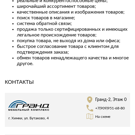
реальные и конкурентоспособные цены;
Стремянки
Душевые
А
широчайший ассортимент товаров;
Детская
каналы и трапы
в
качественные описания и изображения товаров;
Сушилки
мебель
поиск товаров в магазине;
Душевые
Б
Текстиль
система обратной связи;
ограждения и
Детские кровати
В
продажа только сертифицированных и имеющих
поддоны
Товары для
г
легальное происхождение товаров;
ванной комнаты
Детские
Радиаторы
покупка товара, не выходя из дома или офиса;
матрасы
Хранение и
быстрое согласование товара с клиентом для
Раковины
п
порядок
Комоды и
подтверждения заказа;
Системы
тумбы
обмен товаров ненадлежащего качества и многое
инсталляций
другое.
Столы и
Товары для
Системы
надстройки
ремонта
скрытого
Стулья, кресла,
КОНТАКТЫ
монтажа
пуфы
Затирки и
Сливы и сифоны
гидроизоляция
Шкафы,
Смесители
стеллажи,
Камины
Гранд-2, Этаж 0
полки, сундуки
Унитазы
Клеи, герметики,
+7(909)951-68-80
жидкие гвозди,
На схеме
г. Химки, ул. Бутаково, 4
пены
Кровати,
матрасы,
Лаки и краски
товары для