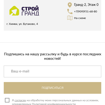
Лепнина
сна
Гранд-2, Этаж 0
Напольные
+7(909)951-68-80
покрытия
Кровати
На схеме
Обои
Матрасы
г. Химки, ул. Бутаково, 4
Плитка
Товары для сна
Спецобувь
Кухонные
Спецодежда
гарнитуры
Средства
индивидуальной
Подпишись на нашу рассылку и будь в курсе последних
защиты
новостей!
ПОДПИСАТЬСЯ
Я
согласен
на обработку моих персональных данных на условиях,
определенных
Политикой конфиденциальности