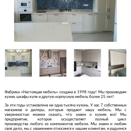
Приставные
н
Беседки,
столики
Торшеры
павильоны,
зонты
Сервировочные
Уличный свет
столики
Грили и очаги
Туалетные
Диваны
Товары для
столики
дома
Кресла и
шезлонги
Ароматы для
Все стулья
Мебель для
дома и
ресторанов и
косметика
Барные стулья
кафе
П
Бытовая химия
Стулья
Столы
Вешалки
Табуреты
Стулья
Т
Гладильные
о
доски
Фабрика «Настоящая мебель» создана в 1998 году! Мы производим
Двери
Сантехника
Т
кухни, шкафы купе и другую корпусную мебель более 25 лет!
Декор
За эти годы установлена ни одна тысяча кухонь. У нас 7 собственных
Зеркала
Входные двери
Биде
магазинов и дилеры, которые продают нашу мебель. Мы с
уверенностью можем сказать, что знаем о кухнях все! Мы
Ковры
Межкомнатные
Ванны
предприятие, которое осуществляет полный цикл
двери
производства любого из компонентов мебели. Мы знаем и любим
Посуда
Душ
своё дело, мы с уважением относимся к нашим клиентам, и радуемся