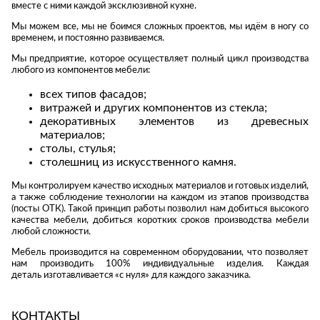
вместе с ними каждой эксклюзивной кухне.
Стремянки
Душевые
А
Детская
каналы и трапы
в
Мы можем все, мы не боимся сложных проектов, мы идём в ногу со
Сушилки
мебель
временем, и постоянно развиваемся.
Душевые
Б
Текстиль
ограждения и
Мы предприятие, которое осуществляет полный цикл производства
Детские кровати
В
поддоны
Товары для
любого из компонентов мебели:
г
ванной комнаты
Детские
Радиаторы
всех типов фасадов;
матрасы
Хранение и
витражей и других компонентов из стекла;
Раковины
п
порядок
Комоды и
декоративных элементов из древесных
Системы
тумбы
материалов;
инсталляций
столы, стулья;
Столы и
Товары для
столешниц из искусственного камня.
Системы
надстройки
ремонта
скрытого
Мы контролируем качество исходных материалов и готовых изделий,
Стулья, кресла,
монтажа
а также соблюдение технологии на каждом из этапов производства
пуфы
Затирки и
(посты ОТК). Такой принцип работы позволил нам добиться высокого
Сливы и сифоны
гидроизоляция
качества мебели, добиться коротких сроков производства мебели
Шкафы,
любой сложности.
Смесители
стеллажи,
Камины
полки, сундуки
Мебель производится на современном оборудовании, что позволяет
Унитазы
Клеи, герметики,
нам производить 100% индивидуальные изделия. Каждая
жидкие гвозди,
деталь изготавливается «с нуля» для каждого заказчика.
пены
Кровати,
матрасы,
Лаки и краски
товары для
КОНТАКТЫ