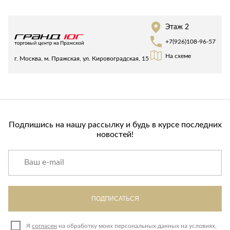
Лепнина
сна
Напольные
Этаж 2
покрытия
Кровати
+7(926)108-96-57
Обои
Матрасы
На схеме
Плитка
Товары для сна
г. Москва, м. Пражская, ул. Кировоградская, 15
Спецобувь
Кухонные
Спецодежда
гарнитуры
Средства
индивидуальной
защиты
Подпишись на нашу рассылку и будь в курсе последних
новостей!
ПОДПИСАТЬСЯ
Я
согласен
на обработку моих персональных данных на условиях,