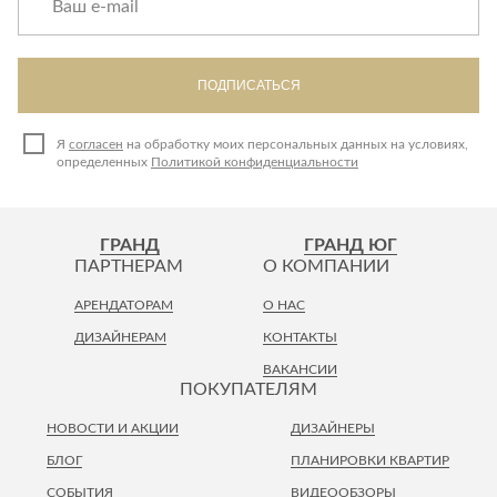
Лепнина
сна
Напольные
покрытия
Кровати
ПОДПИСАТЬСЯ
Обои
Матрасы
Плитка
Товары для сна
Я
согласен
на обработку моих персональных данных на условиях,
Спецобувь
определенных
Политикой конфиденциальности
Кухонные
Спецодежда
гарнитуры
Средства
индивидуальной
ГРАНД
ГРАНД ЮГ
защиты
ПАРТНЕРАМ
О КОМПАНИИ
АРЕНДАТОРАМ
О НАС
ДИЗАЙНЕРАМ
КОНТАКТЫ
ВАКАНСИИ
ПОКУПАТЕЛЯМ
НОВОСТИ И АКЦИИ
ДИЗАЙНЕРЫ
БЛОГ
ПЛАНИРОВКИ КВАРТИР
СОБЫТИЯ
ВИДЕООБЗОРЫ