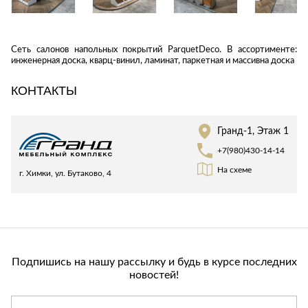
Стремянки
Душевые
А
Детская
каналы и трапы
в
Сушилки
мебель
Душевые
Б
Текстиль
Сеть салонов напольных покрытий ParquetDeco. В ассортименте:
ограждения и
инженерная доска, кварц-винил, ламинат, паркетная и массивна доска
Детские кровати
В
поддоны
Товары для
г
ванной комнаты
Детские
Радиаторы
КОНТАКТЫ
матрасы
Хранение и
Раковины
п
порядок
Комоды и
Системы
тумбы
Гранд-1, Этаж 1
инсталляций
Столы и
Товары для
+7(980)430-14-14
Системы
надстройки
ремонта
На схеме
скрытого
г. Химки, ул. Бутаково, 4
Стулья, кресла,
монтажа
пуфы
Затирки и
Сливы и сифоны
гидроизоляция
Шкафы,
Смесители
стеллажи,
Камины
полки, сундуки
Унитазы
Клеи, герметики,
жидкие гвозди,
Подпишись на нашу рассылку и будь в курсе последних
пены
новостей!
Кровати,
матрасы,
Лаки и краски
товары для