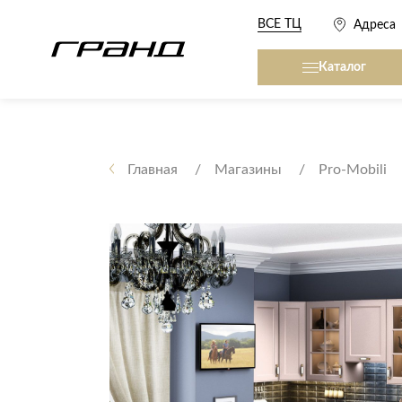
ВСЕ ТЦ
Адреса
Каталог
Все столы и столики
Кровати, матрасы,
сна
Главная
Магазины
Pro-Mobili
Журнальные столы
Кровати
Консоли
Матрасы
Кофейные столики
Товары для сна
Обеденные столы
Письменные столы
Кухонные гарниту
Приставные столики
Сервировочные столики
Мягкая мебель
Туалетные столики
Диваны