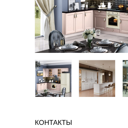
Все стулья
Кресла и мешки
Пуфы и банкетки
Барные стулья
Стулья
Сад и дача
Табуреты
Аксессуары для сада
Двери
Беседки, павильоны, 
Грили и очаги
Входные двери
Диваны
Межкомнатные двери
Кресла и шезлонги
Мебель для ресторан
Детская мебель
Столы
Детские кровати
Стулья
Детские матрасы
Комоды и тумбы
КОНТАКТЫ
Столы и надстройки