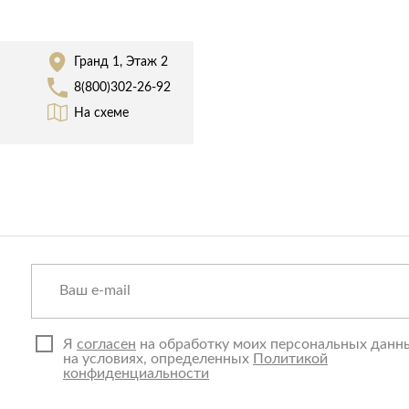
Спецобувь
Спецодежда
Гранд 1, Этаж 2
Средства ин
8(800)302-26-92
На схеме
Я
согласен
на обработку моих персональных данн
на условиях, определенных
Политикой
конфиденциальности