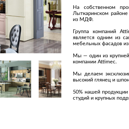
На собственном про
Сливы и сифоны
Сушилки
Лыткаринском районе
Смесители
Текстиль
из МДФ.
Унитазы
Товары для 
Группа компаний Atti
Хранение и 
является одним из с
Свет
мебельных фасадов из
Товары для
зонты
Бра
Мы — один из крупне
Люстры
Затирки и г
компании Attimec.
Настольные лампы
Камины
Мы делаем эксклюзи
Потолочные светильники
Клеи, гермет
высокий глянец и шпон
пены
ов и кафе
Светильники
Лаки и краск
50% нашей продукции 
Светодиодные ленты
студий и крупных подр
Лепнина
Споты
Напольные п
Торшеры
Обои
Уличный свет
Плитка