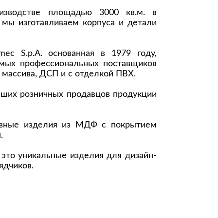
Комоды
изводстве площадью 3000 кв.м. в
 мы изготавливаем корпуса и детали
Тумбы
ванной комнаты
mec S.p.A. основанная в 1979 году,
порядок
Прикроватные тумбы
амых профессиональных поставщиков
Тумбы для обуви
 массива, ДСП и с отделкой ПВХ.
 ремонта
Тумбы под ТВ
йших розничных продавцов продукции
идроизоляция
Электроника и бытовая
техника
вные изделия из МДФ с покрытием
ики, жидкие гвозди,
.
Аудио и видеотехника
и
это уникальные изделия для дизайн-
Бытовая техника
ядчиков.
Все для геймеров
окрытия
Игровые приставки