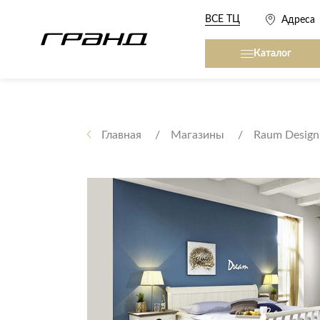
ВСЕ ТЦ
Адреса
Каталог
Все столы и столики
Кровати, матрасы,
сна
Главная
Магазины
Raum Design
Журнальные столы
Кровати
Консоли
Матрасы
Кофейные столики
Товары для сна
Обеденные столы
Письменные столы
Кухонные гарниту
Приставные столики
Сервировочные столики
Мягкая мебель
Туалетные столики
Диваны