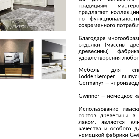
традициям мастер
Сливы и сифоны
Сушилки
предлагает коллекции
Смесители
Текстиль
по функциональност
современного потреби
Унитазы
Товары для 
Хранение и 
Благодаря многообра
Свет
отделки (массив др
древесины) фабр
Товары для
зонты
Бра
удовлетворения любого
Люстры
Затирки и г
Мебель для спа
Настольные лампы
Камины
Loddenkemper выпу
Germany» — «произведе
Потолочные светильники
Клеи, гермет
пены
ов и кафе
Светильники
Gwinner — немецкое к
Лаки и краск
Светодиодные ленты
Лепнина
Использование изыск
Споты
сортов древесины в
Напольные п
Торшеры
лаком, является кл
Обои
Уличный свет
качества и особого 
Плитка
немецкой фабрики Gwi