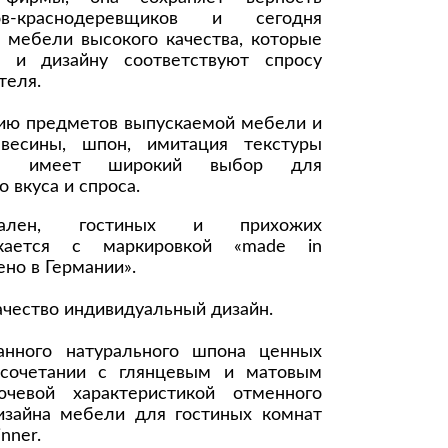
ов-краснодеревщиков и сегодня
Комоды
 мебели высокого качества, которые
и и дизайну соответствуют спросу
Тумбы
теля.
ванной комнаты
порядок
Прикроватные тумбы
зию предметов выпускаемой мебели и
евесины, шпон, имитация текстуры
Тумбы для обуви
ика имеет широкий выбор для
 ремонта
Тумбы под ТВ
 вкуса и спроса.
идроизоляция
лен, гостиных и прихожих
Электроника и бытовая
скается с маркировкой «made in
техника
но в Германии».
ики, жидкие гвозди,
Аудио и видеотехника
ачество индивидуальный дизайн.
и
Бытовая техника
анного натурального шпона ценных
Все для геймеров
 сочетании с глянцевым и матовым
окрытия
Игровые приставки
ючевой характеристикой отменного
дизайна мебели для гостиных комнат
nner.