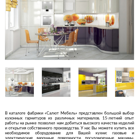
Приставные
н
Беседки,
столики
Торшеры
павильоны,
зонты
Сервировочные
Уличный свет
столики
Грили и очаги
Туалетные
Диваны
Товары для
столики
дома
Кресла и
шезлонги
Ароматы для
Все стулья
Мебель для
дома и
ресторанов и
косметика
Барные стулья
кафе
П
Бытовая химия
Стулья
Столы
Вешалки
Табуреты
Стулья
Т
Гладильные
о
доски
Двери
Сантехника
Т
Декор
В каталоге фабрики «Салют Мебель» представлен большой выбор
Зеркала
Входные двери
Биде
кухонных гарнитуров из различных материалов. 15-летний опыт
работы на рынке позволил нам добиться высокого качества изделий
Ковры
Межкомнатные
Ванны
и открытия собственного производства. У нас Вы можете купить все
двери
Посуда
необходимое оборудование для Вашей кухни: газовые и
Душ
электрические варочные поверхности, посудомоечные машины,