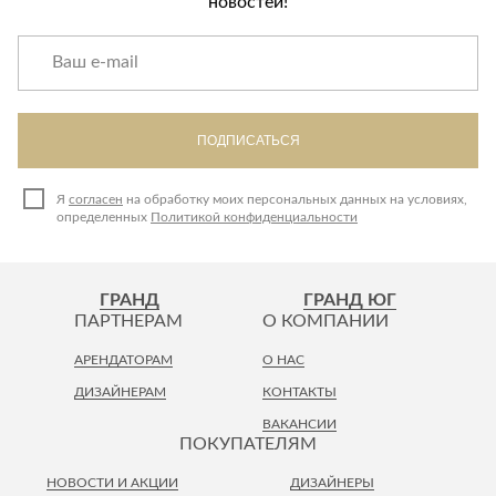
новостей!
Лепнина
сна
Напольные
покрытия
Кровати
Обои
Матрасы
Плитка
Товары для сна
ПОДПИСАТЬСЯ
Спецобувь
Кухонные
Спецодежда
Я
согласен
на обработку моих персональных данных на условиях,
гарнитуры
определенных
Политикой конфиденциальности
Средства
индивидуальной
защиты
ГРАНД
ГРАНД ЮГ
ПАРТНЕРАМ
О КОМПАНИИ
АРЕНДАТОРАМ
О НАС
ДИЗАЙНЕРАМ
КОНТАКТЫ
ВАКАНСИИ
ПОКУПАТЕЛЯМ
НОВОСТИ И АКЦИИ
ДИЗАЙНЕРЫ