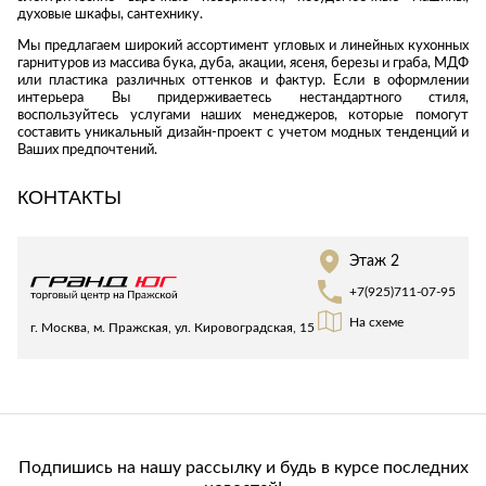
Стремянки
Душевые
духовые шкафы, сантехнику.
А
Детская
каналы и трапы
в
Сушилки
Мы предлагаем широкий ассортимент угловых и линейных кухонных
мебель
гарнитуров из массива бука, дуба, акации, ясеня, березы и граба, МДФ
Душевые
Б
Текстиль
или пластика различных оттенков и фактур. Если в оформлении
ограждения и
Детские кровати
интерьера Вы придерживаетесь нестандартного стиля,
В
поддоны
Товары для
воспользуйтесь услугами наших менеджеров, которые помогут
г
ванной комнаты
Детские
составить уникальный дизайн-проект с учетом модных тенденций и
Радиаторы
матрасы
Ваших предпочтений.
Хранение и
Раковины
п
порядок
Комоды и
КОНТАКТЫ
Системы
тумбы
инсталляций
Столы и
Товары для
Системы
надстройки
ремонта
Этаж 2
скрытого
Стулья, кресла,
+7(925)711-07-95
монтажа
пуфы
Затирки и
На схеме
Сливы и сифоны
гидроизоляция
г. Москва, м. Пражская, ул. Кировоградская, 15
Шкафы,
Смесители
стеллажи,
Камины
полки, сундуки
Унитазы
Клеи, герметики,
жидкие гвозди,
пены
Кровати,
матрасы,
Лаки и краски
Подпишись на нашу рассылку и будь в курсе последних
товары для