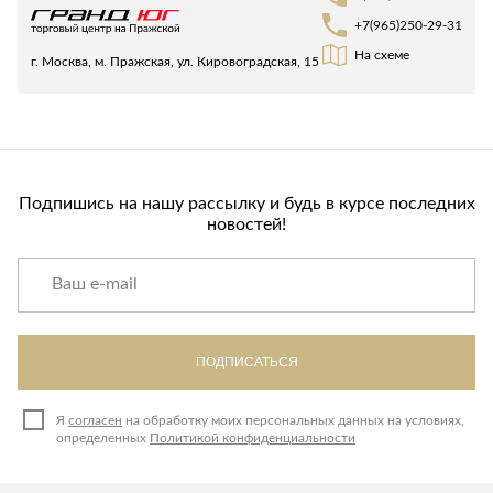
Лепнина
сна
+7(965)250-29-31
Напольные
На схеме
покрытия
Кровати
г. Москва, м. Пражская, ул. Кировоградская, 15
Обои
Матрасы
Плитка
Товары для сна
Спецобувь
Кухонные
Спецодежда
Подпишись на нашу рассылку и будь в курсе последних
гарнитуры
Средства
новостей!
индивидуальной
защиты
ПОДПИСАТЬСЯ
Я
согласен
на обработку моих персональных данных на условиях,
определенных
Политикой конфиденциальности