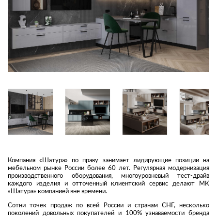
Приставные
н
Беседки,
столики
Торшеры
павильоны,
зонты
Сервировочные
Уличный свет
столики
Грили и очаги
Туалетные
Диваны
Товары для
столики
дома
Кресла и
шезлонги
Ароматы для
Все стулья
Мебель для
дома и
ресторанов и
косметика
Барные стулья
кафе
П
Бытовая химия
Стулья
Столы
Вешалки
Табуреты
Стулья
Т
Гладильные
о
доски
Двери
Сантехника
Т
Компания «Шатура» по праву занимает лидирующие позиции на
Декор
мебельном рынке России более 60 лет. Регулярная модернизация
производственного оборудования, многоуровневый тест-драйв
Зеркала
Входные двери
Биде
каждого изделия и отточенный клиентский сервис делают МК
«Шатура» компанией вне времени.
Ковры
Межкомнатные
Ванны
двери
Сотни точек продаж по всей России и странам СНГ, несколько
Посуда
Душ
поколений довольных покупателей и 100% узнаваемости бренда