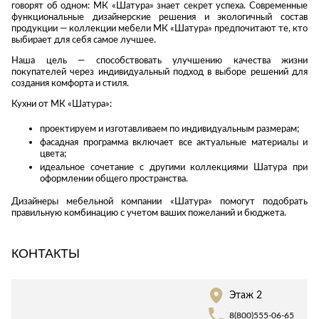
говорят об одном: МК «Шатура» знает секрет успеха. Современные
Стремянки
Душевые
А
функциональные дизайнерские решения и экологичный состав
Детская
каналы и трапы
в
Сушилки
продукции — коллекции мебели МК «Шатура» предпочитают те, кто
мебель
выбирает для себя самое лучшее.
Душевые
Б
Текстиль
ограждения и
Наша цель — способствовать улучшению качества жизни
Детские кровати
В
поддоны
Товары для
покупателей через индивидуальный подход в выборе решений для
г
ванной комнаты
создания комфорта и стиля.
Детские
Радиаторы
матрасы
Хранение и
Кухни от МК «Шатура»:
Раковины
п
порядок
Комоды и
проектируем и изготавливаем по индивидуальным размерам;
Системы
тумбы
фасадная программа включает все актуальные материалы и
инсталляций
Столы и
цвета;
Товары для
Системы
надстройки
идеальное сочетание с другими коллекциями Шатура при
ремонта
оформлении общего пространства.
скрытого
Стулья, кресла,
монтажа
пуфы
Затирки и
Дизайнеры мебельной компании «Шатура» помогут подобрать
правильную комбинацию с учетом ваших пожеланий и бюджета.
Сливы и сифоны
гидроизоляция
Шкафы,
Смесители
стеллажи,
Камины
полки, сундуки
КОНТАКТЫ
Унитазы
Клеи, герметики,
жидкие гвозди,
пены
Кровати,
Этаж 2
матрасы,
Лаки и краски
товары для
8(800)555-06-65